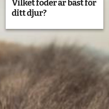
Vilket foder är bäst för
ditt djur?