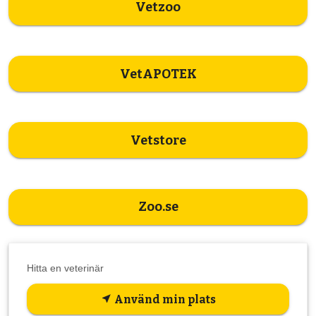
Vetzoo
VetAPOTEK
Vetstore
Zoo.se
Hitta en veterinär
Använd min plats
near_me