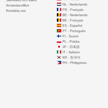
Sekretess och kakor
NL - Nederlands
Användarvillkor
FR - Français
Kontakta oss
BE - Nederlands
BE - Français
3
ES - Español
PT - Português
FI - Suomi
6
PL - Polska
JP - 日本語
IT - Italiano
7
KR - 한국어
PH - Philippines
6
15
27
84