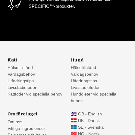
SPECIFIC™-produkter.
Katt
Hund
Hälsotillstånd
Hälsotillstånd
Vardagsbehov
Vardagsbehov
Utfodringstips
Utfodringstips
Livsstadiefoder
Livsstadiefoder
Kattfoder vid speciella behov
Hunddieter vid speciella
behov
Om företaget
GB - English
DK - Dansk
Om oss
SE - Svenska
Viktiga ingredienser
NO - Norsk