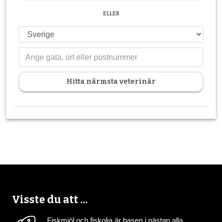
ELLER
Hitta närmsta veterinär
Visste du att ...
Fiskmjöl och fiskolja är basen i nästan alla