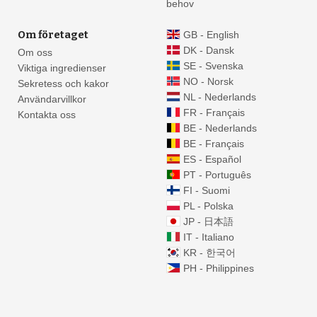
behov
Om företaget
GB - English
DK - Dansk
Om oss
SE - Svenska
Viktiga ingredienser
NO - Norsk
Sekretess och kakor
NL - Nederlands
Användarvillkor
FR - Français
Kontakta oss
BE - Nederlands
BE - Français
ES - Español
PT - Português
FI - Suomi
PL - Polska
JP - 日本語
IT - Italiano
KR - 한국어
PH - Philippines