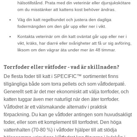
hälsotillstånd. Prata med din veterinär eller djursjukskötare
om du misstänker att kattens kost behöver ändras.
Väg din katt regelbundet och justera den dagliga
fodermängden om den går upp eller ner i vikt.
Kontakta veterinär om din katt oväntat går upp eller ner i
vikt, kräks, har diarré eller svårigheter att få ur sig avföring,
liksom om den vägrar äta under mer än 48 timmar.
Torrfoder eller våtfoder - vad är skillnaden?
De flesta foder till katt i SPECIFIC™ sortimentet finns
tillgängliga både som torra pellets och som våtfoderpaté.
Generellt sett är det mer ekonomiskt att välja torrfoder, och
katten tuggar även mer naturligt när den äter torrfoder.
Våtfodret är ett välsmakande alternativ i praktisk
förpackning. Du kan ge våtfoder antingen som huvudsakligt
foder, eller som ett komplement till torrfodret. Den höga
vattenhalten (70-80 %) i våtfoder hjälper till att stödja