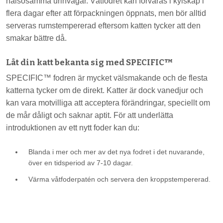
hälsosamma urinvägar. Våtfodret kan förvaras i kylskåp i
flera dagar efter att förpackningen öppnats, men bör alltid
serveras rumstempererad eftersom katten tycker att den
smakar bättre då.
Låt din katt bekanta sig med SPECIFIC™
SPECIFIC™ fodren är mycket välsmakande och de flesta
katterna tycker om de direkt. Katter är dock vanedjur och
kan vara motvilliga att acceptera förändringar, speciellt om
de mår dåligt och saknar aptit. För att underlätta
introduktionen av ett nytt foder kan du:
Blanda i mer och mer av det nya fodret i det nuvarande,
över en tidsperiod av 7-10 dagar.
Värma våtfoderpatén och servera den kroppstempererad.