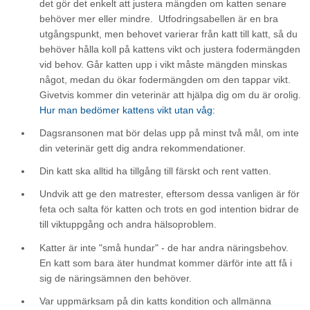
det gör det enkelt att justera mängden om katten senare
behöver mer eller mindre. Utfodringsabellen är en bra
utgångspunkt, men behovet varierar från katt till katt, så du
behöver hålla koll på kattens vikt och justera fodermängden
vid behov. Går katten upp i vikt måste mängden minskas
något, medan du ökar fodermängden om den tappar vikt.
Givetvis kommer din veterinär att hjälpa dig om du är orolig.
Hur man bedömer kattens vikt utan våg:
Dagsransonen mat bör delas upp på minst två mål, om inte
din veterinär gett dig andra rekommendationer.
Din katt ska alltid ha tillgång till färskt och rent vatten.
Undvik att ge den matrester, eftersom dessa vanligen är för
feta och salta för katten och trots en god intention bidrar de
till viktuppgång och andra hälsoproblem.
Katter är inte "små hundar" - de har andra näringsbehov.
En katt som bara äter hundmat kommer därför inte att få i
sig de näringsämnen den behöver.
Var uppmärksam på din katts kondition och allmänna