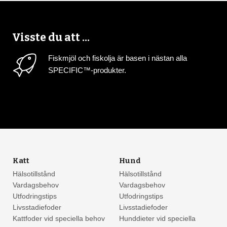
Visste du att ...
Fiskmjöl och fiskolja är basen i nästan alla
SPECIFIC™-produkter.
Katt
Hund
Hälsotillstånd
Hälsotillstånd
Vardagsbehov
Vardagsbehov
Utfodringstips
Utfodringstips
Livsstadiefoder
Livsstadiefoder
Kattfoder vid speciella behov
Hunddieter vid speciella