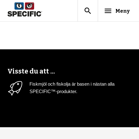
search
menu
Meny
Visste du att ...
Fiskmjöl och fiskolja är basen i nästan alla
SPECIFIC™-produkter.