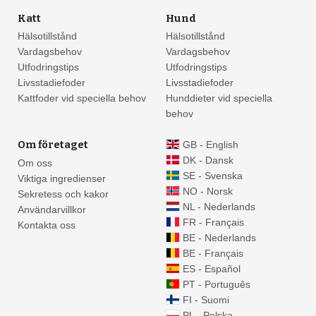
Katt
Hund
Hälsotillstånd
Hälsotillstånd
Vardagsbehov
Vardagsbehov
Utfodringstips
Utfodringstips
Livsstadiefoder
Livsstadiefoder
Kattfoder vid speciella behov
Hunddieter vid speciella
behov
Om företaget
GB - English
DK - Dansk
Om oss
SE - Svenska
Viktiga ingredienser
NO - Norsk
Sekretess och kakor
NL - Nederlands
Användarvillkor
FR - Français
Kontakta oss
BE - Nederlands
BE - Français
ES - Español
PT - Português
FI - Suomi
PL - Polska