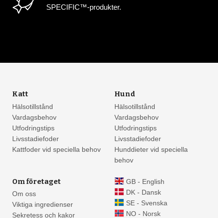
SPECIFIC™-produkter.
Katt
Hund
Hälsotillstånd
Hälsotillstånd
Vardagsbehov
Vardagsbehov
Utfodringstips
Utfodringstips
Livsstadiefoder
Livsstadiefoder
Kattfoder vid speciella behov
Hunddieter vid speciella
behov
Om företaget
GB - English
DK - Dansk
Om oss
SE - Svenska
Viktiga ingredienser
NO - Norsk
Sekretess och kakor