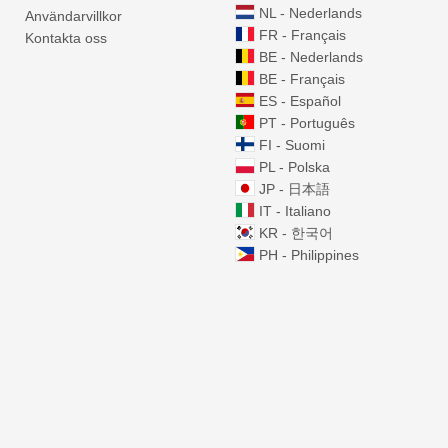
NL - Nederlands
Användarvillkor
FR - Français
Kontakta oss
BE - Nederlands
BE - Français
ES - Español
PT - Português
FI - Suomi
PL - Polska
JP - 日本語
IT - Italiano
KR - 한국어
PH - Philippines