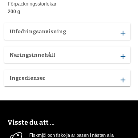
Förpackningsstorlekar:
200 g
Utfodringsanvisning
add
Näringsinnehåll
add
Ingredienser
add
Visste du att ...
Fiskmjöl och fiskolja är basen i nästan alla