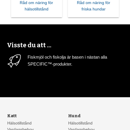
Råd om näring för
Råd om näring för
hälsotillstånd
friska hundar
Visste du att ...
Fiskmjöl och fiskolja är basen i nästan alla
SPECIFIC™-produkter.
Katt
Hund
Hälsotillstånd
Hälsotillstånd
Vardagsbehov
Vardagsbehov