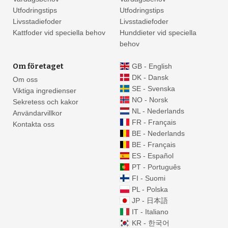
Utfodringstips
Utfodringstips
Livsstadiefoder
Livsstadiefoder
Kattfoder vid speciella behov
Hunddieter vid speciella
behov
Om företaget
GB - English
DK - Dansk
Om oss
SE - Svenska
Viktiga ingredienser
NO - Norsk
Sekretess och kakor
NL - Nederlands
Användarvillkor
FR - Français
Kontakta oss
BE - Nederlands
BE - Français
ES - Español
PT - Português
FI - Suomi
PL - Polska
JP - 日本語
IT - Italiano
KR - 한국어