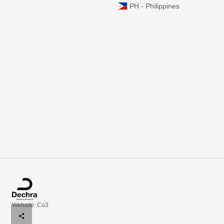
PH - Philippines
Website: Co3
share