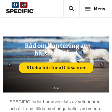
search
menu
Meny
Råd om hantering av
hälsotillstånd
navigate_before
navigate_next
Klicka här för att läsa mer
SPECIFIC foder har utvecklats av veterinärer
och är framställda med höga halter av omega-