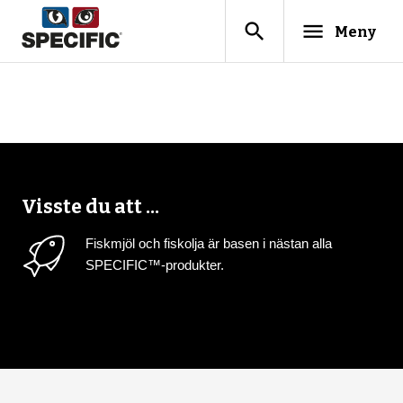
search
menu
Meny
Visste du att ...
Fiskmjöl och fiskolja är basen i nästan alla
SPECIFIC™-produkter.