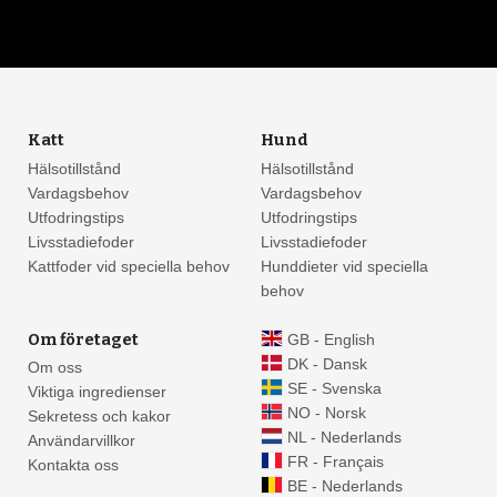
Katt
Hund
Hälsotillstånd
Hälsotillstånd
Vardagsbehov
Vardagsbehov
Utfodringstips
Utfodringstips
Livsstadiefoder
Livsstadiefoder
Kattfoder vid speciella behov
Hunddieter vid speciella
behov
Om företaget
GB - English
DK - Dansk
Om oss
SE - Svenska
Viktiga ingredienser
NO - Norsk
Sekretess och kakor
NL - Nederlands
Användarvillkor
FR - Français
Kontakta oss
BE - Nederlands