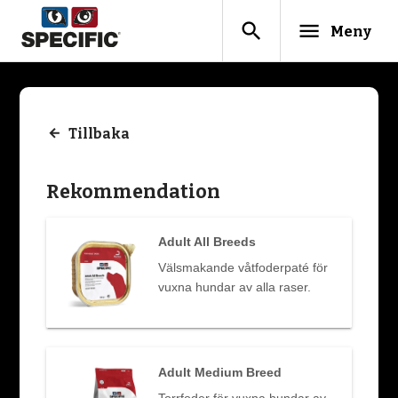
search
menu
Meny
Tillbaka
Rekommendation
Adult All Breeds
Välsmakande våtfoderpaté för
vuxna hundar av alla raser.
Adult Medium Breed