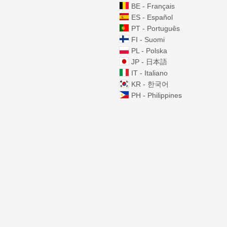
BE - Français
ES - Español
PT - Português
FI - Suomi
PL - Polska
JP - 日本語
IT - Italiano
KR - 한국어
PH - Philippines