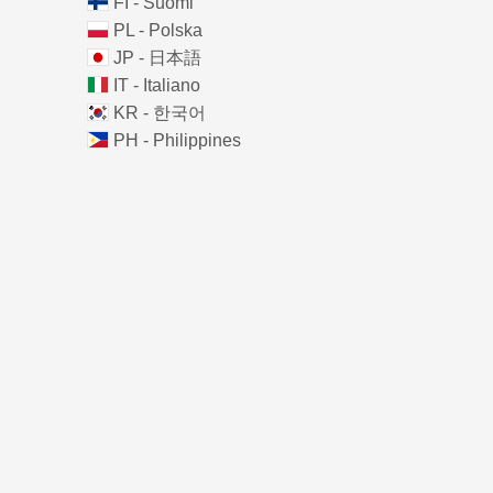
FI - Suomi
PL - Polska
JP - 日本語
IT - Italiano
KR - 한국어
PH - Philippines