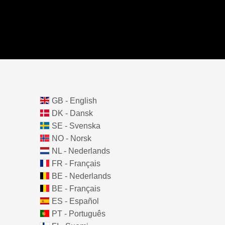
GB - English
DK - Dansk
SE - Svenska
NO - Norsk
NL - Nederlands
FR - Français
BE - Nederlands
BE - Français
ES - Español
PT - Português