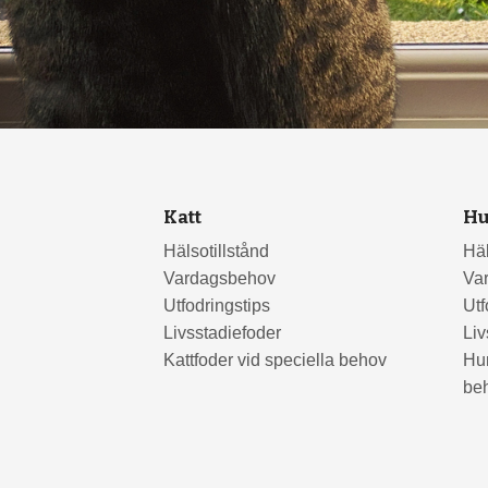
Katt
H
Hälsotillstånd
Häl
Vardagsbehov
Va
Utfodringstips
Utf
Livsstadiefoder
Liv
Kattfoder vid speciella behov
Hun
be