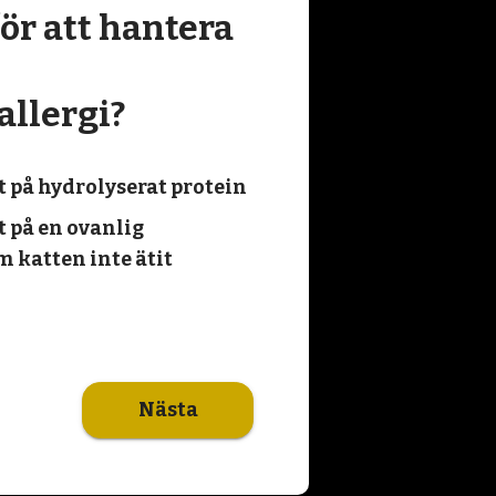
ör att hantera
llergi?
t på hydrolyserat protein
t på en ovanlig
m katten inte ätit
Nästa