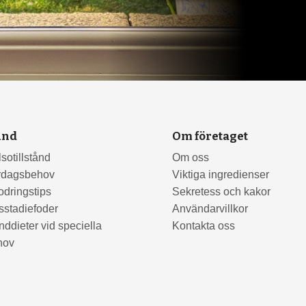
und
Om företaget
sotillstånd
Om oss
rdagsbehov
Viktiga ingredienser
odringstips
Sekretess och kakor
sstadiefoder
Användarvillkor
ddieter vid speciella
Kontakta oss
hov