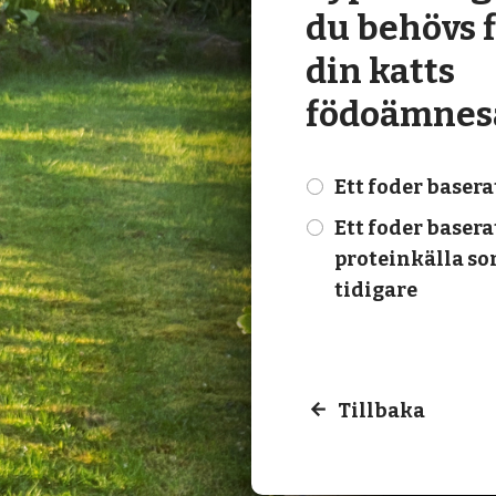
du behövs f
din katts
födoämnesa
Ett foder basera
check
Ett foder basera
check
proteinkälla so
tidigare
Tillbaka