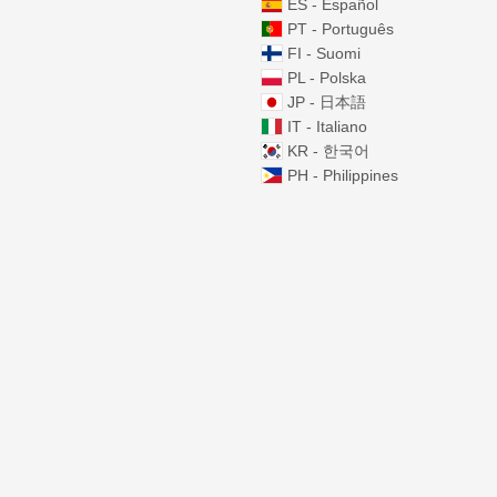
ES - Español
PT - Português
FI - Suomi
PL - Polska
JP - 日本語
IT - Italiano
KR - 한국어
PH - Philippines