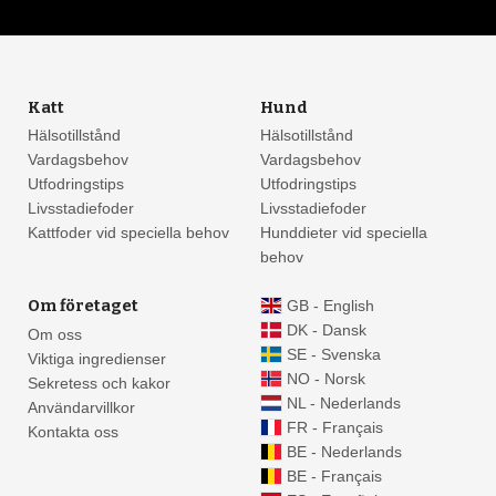
Katt
Hund
Hälsotillstånd
Hälsotillstånd
Vardagsbehov
Vardagsbehov
Utfodringstips
Utfodringstips
Livsstadiefoder
Livsstadiefoder
Kattfoder vid speciella behov
Hunddieter vid speciella
behov
Om företaget
GB - English
DK - Dansk
Om oss
SE - Svenska
Viktiga ingredienser
NO - Norsk
Sekretess och kakor
NL - Nederlands
Användarvillkor
FR - Français
Kontakta oss
BE - Nederlands
BE - Français