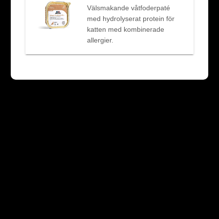
Välsmakande våtfoderpaté
med hydrolyserat protein för
katten med kombinerade
allergier.