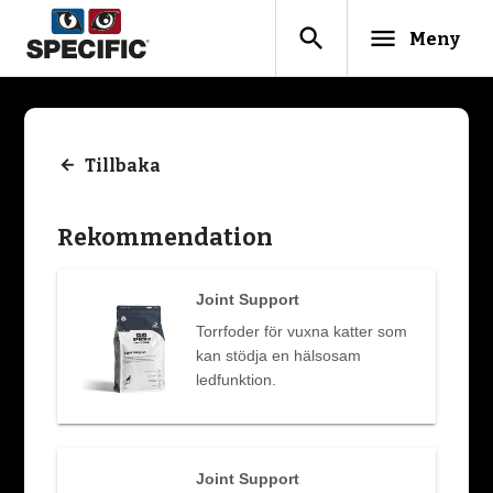
search
menu
Meny
Tillbaka
Rekommendation
Joint Support
Torrfoder för vuxna katter som
kan stödja en hälsosam
ledfunktion.
Joint Support