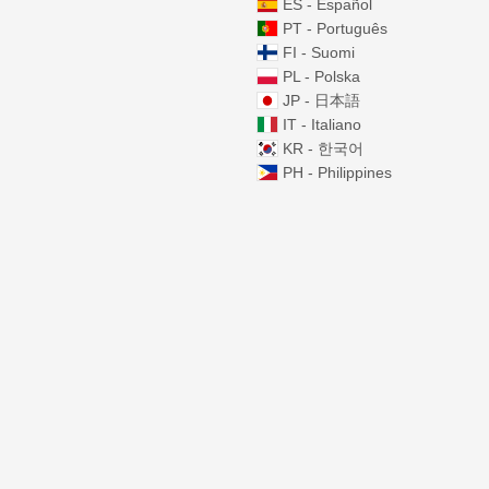
ES - Español
PT - Português
FI - Suomi
PL - Polska
JP - 日本語
IT - Italiano
KR - 한국어
PH - Philippines