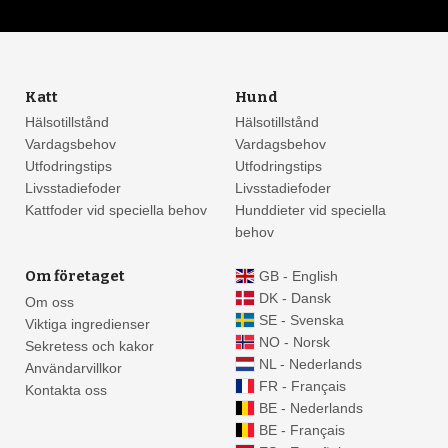
Katt
Hund
Hälsotillstånd
Hälsotillstånd
Vardagsbehov
Vardagsbehov
Utfodringstips
Utfodringstips
Livsstadiefoder
Livsstadiefoder
Kattfoder vid speciella behov
Hunddieter vid speciella
behov
Om företaget
GB - English
DK - Dansk
Om oss
SE - Svenska
Viktiga ingredienser
NO - Norsk
Sekretess och kakor
NL - Nederlands
Användarvillkor
FR - Français
Kontakta oss
BE - Nederlands
BE - Français