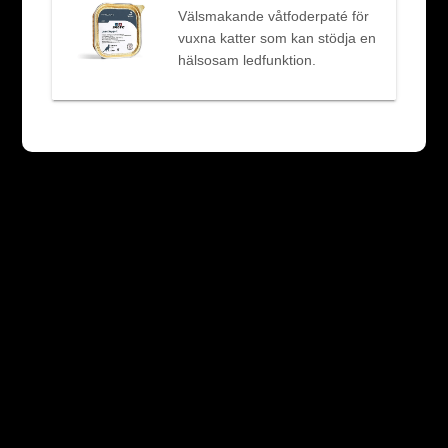
Välsmakande våtfoderpaté för
vuxna katter som kan stödja en
hälsosam ledfunktion.