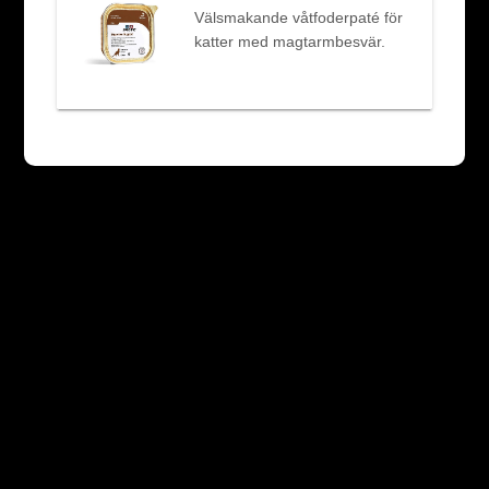
Välsmakande våtfoderpaté för
katter med magtarmbesvär.