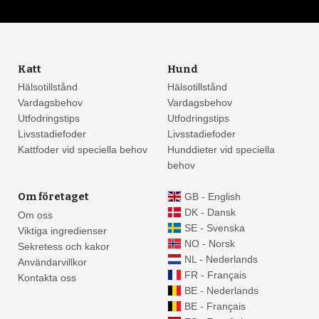
Katt
Hund
Hälsotillstånd
Hälsotillstånd
Vardagsbehov
Vardagsbehov
Utfodringstips
Utfodringstips
Livsstadiefoder
Livsstadiefoder
Kattfoder vid speciella behov
Hunddieter vid speciella
behov
Om företaget
GB - English
DK - Dansk
Om oss
SE - Svenska
Viktiga ingredienser
NO - Norsk
Sekretess och kakor
NL - Nederlands
Användarvillkor
FR - Français
Kontakta oss
BE - Nederlands
BE - Français