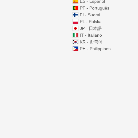
ES - Español
PT - Português
FI - Suomi
PL - Polska
JP - 日本語
IT - Italiano
KR - 한국어
PH - Philippines