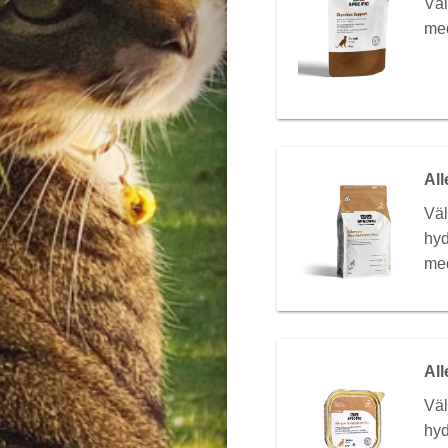
Väl
me
Al
Vä
hyd
med
Al
Väl
hyd