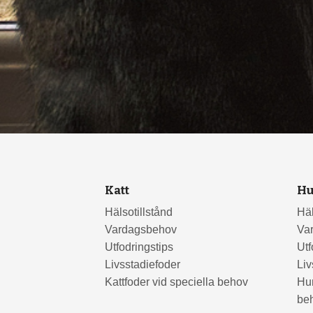
Katt
H
Hälsotillstånd
Häl
Vardagsbehov
Va
Utfodringstips
Utf
Livsstadiefoder
Liv
Kattfoder vid speciella behov
Hun
be