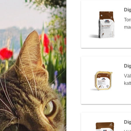
Dig
Tor
mag
Dig
Väl
kat
Dig