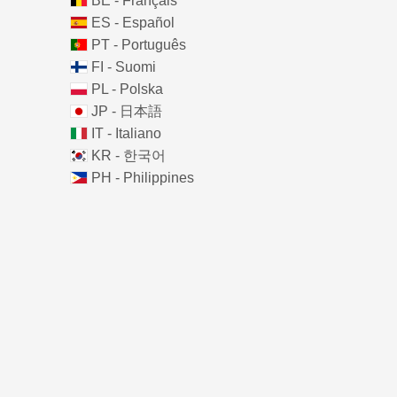
BE - Français
ES - Español
PT - Português
FI - Suomi
PL - Polska
JP - 日本語
IT - Italiano
KR - 한국어
PH - Philippines