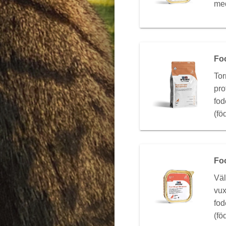
med
Fo
Tor
pro
fod
(fö
Fo
Väl
vux
fod
(fö