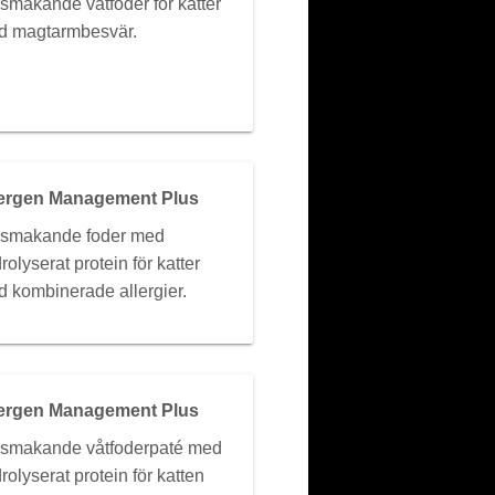
smakande våtfoder för katter
d magtarmbesvär.
lergen Management Plus
lsmakande foder med
rolyserat protein för katter
 kombinerade allergier.
lergen Management Plus
smakande våtfoderpaté med
rolyserat protein för katten