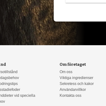
und
Om företaget
sotillstånd
Om oss
rdagsbehov
Viktiga ingredienser
odringstips
Sekretess och kakor
sstadiefoder
Användarvillkor
ddieter vid speciella
Kontakta oss
hov