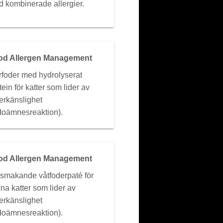
 kombinerade allergier.
od Allergen Management
rfoder med hydrolyserat
tein för katter som lider av
erkänslighet
doämnesreaktion).
od Allergen Management
smakande våtfoderpaté för
na katter som lider av
erkänslighet
doämnesreaktion).