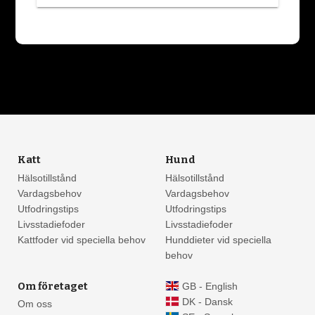
Katt
Hund
Hälsotillstånd
Hälsotillstånd
Vardagsbehov
Vardagsbehov
Utfodringstips
Utfodringstips
Livsstadiefoder
Livsstadiefoder
Kattfoder vid speciella behov
Hunddieter vid speciella
behov
Om företaget
GB - English
DK - Dansk
Om oss