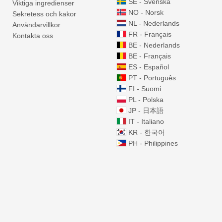
SE - Svenska
Viktiga ingredienser
NO - Norsk
Sekretess och kakor
NL - Nederlands
Användarvillkor
FR - Français
Kontakta oss
BE - Nederlands
BE - Français
ES - Español
PT - Português
FI - Suomi
PL - Polska
JP - 日本語
IT - Italiano
KR - 한국어
PH - Philippines