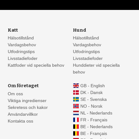
Katt
Hund
Hälsotillstånd
Hälsotillstånd
Vardagsbehov
Vardagsbehov
Utfodringstips
Utfodringstips
Livsstadiefoder
Livsstadiefoder
Kattfoder vid speciella behov
Hunddieter vid speciella
behov
Om företaget
GB - English
DK - Dansk
Om oss
SE - Svenska
Viktiga ingredienser
NO - Norsk
Sekretess och kakor
NL - Nederlands
Användarvillkor
FR - Français
Kontakta oss
BE - Nederlands
BE - Français