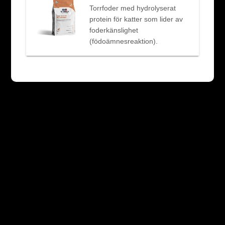
Torrfoder med hydrolyserat
protein för katter som lider av
foderkänslighet
(födoämnesreaktion).