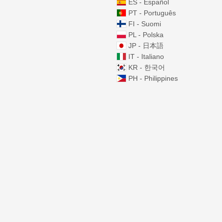
ES - Español
PT - Português
FI - Suomi
PL - Polska
JP - 日本語
IT - Italiano
KR - 한국어
PH - Philippines