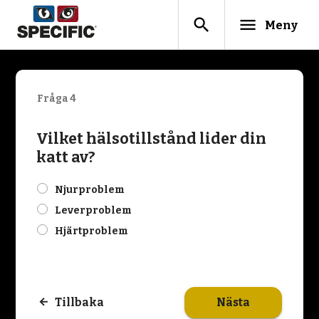
search
menu
Meny
Fråga 4
Vilket hälsotillstånd lider din
katt av?
check
Njurproblem
check
Leverproblem
check
Hjärtproblem
Nästa
Tillbaka