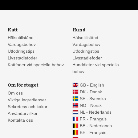
Katt
Hund
Hälsotillstånd
Hälsotillstånd
Vardagsbehov
Vardagsbehov
Utfodringstips
Utfodringstips
Livsstadiefoder
Livsstadiefoder
Kattfoder vid speciella behov
Hunddieter vid speciella
behov
Om företaget
GB - English
DK - Dansk
Om oss
SE - Svenska
Viktiga ingredienser
NO - Norsk
Sekretess och kakor
NL - Nederlands
Användarvillkor
FR - Français
Kontakta oss
BE - Nederlands
BE - Français