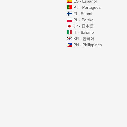
ES - Español
PT - Português
FI - Suomi
PL - Polska
JP - 日本語
IT - Italiano
KR - 한국어
PH - Philippines