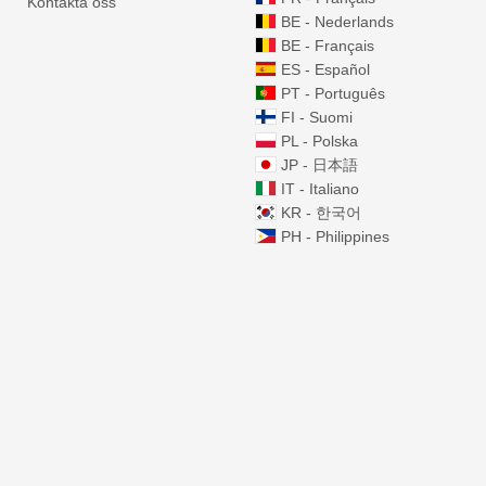
Kontakta oss
BE - Nederlands
BE - Français
ES - Español
PT - Português
FI - Suomi
PL - Polska
JP - 日本語
IT - Italiano
KR - 한국어
PH - Philippines