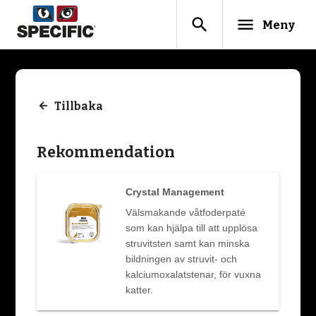
search
menu
Meny
Tillbaka
Rekommendation
Crystal Management
Välsmakande våtfoderpaté
som kan hjälpa till att upplösa
struvitsten samt kan minska
bildningen av struvit- och
kalciumoxalatstenar, för vuxna
katter.