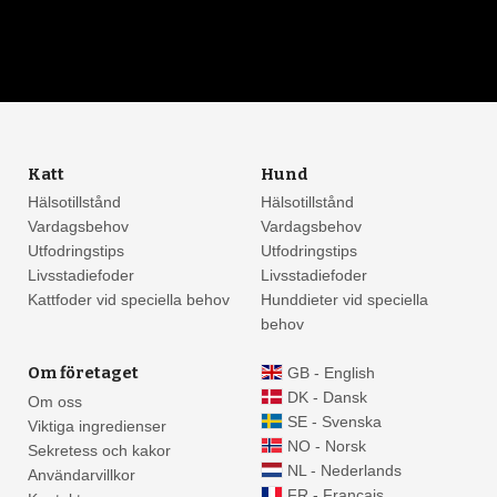
Katt
Hund
Hälsotillstånd
Hälsotillstånd
Vardagsbehov
Vardagsbehov
Utfodringstips
Utfodringstips
Livsstadiefoder
Livsstadiefoder
Kattfoder vid speciella behov
Hunddieter vid speciella
behov
Om företaget
GB - English
DK - Dansk
Om oss
SE - Svenska
Viktiga ingredienser
NO - Norsk
Sekretess och kakor
NL - Nederlands
Användarvillkor
FR - Français