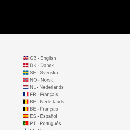
GB - English
DK - Dansk
SE - Svenska
NO - Norsk
NL - Nederlands
FR - Français
BE - Nederlands
BE - Français
ES - Español
PT - Português