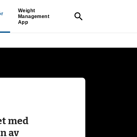
Weight
ör
search
Management
App
et med
n av