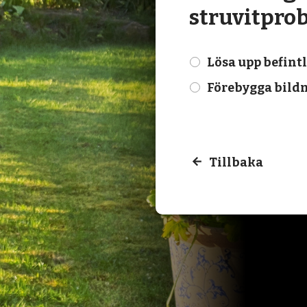
struvitpro
Lösa upp befint
check
Förebygga bildn
check
Tillbaka