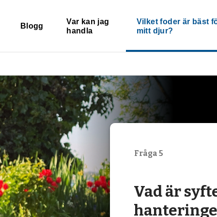
Var kan jag
Vilket foder är bäst f
Blogg
handla
mitt djur?
Fråga 5
Vad är syft
hanteringe