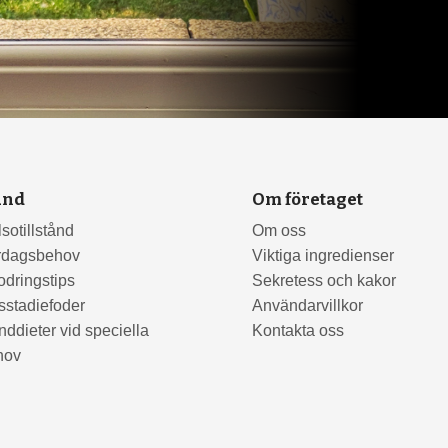
und
Om företaget
sotillstånd
Om oss
rdagsbehov
Viktiga ingredienser
odringstips
Sekretess och kakor
sstadiefoder
Användarvillkor
ddieter vid speciella
Kontakta oss
hov