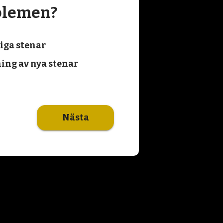
blemen?
liga stenar
ing av nya stenar
Nästa