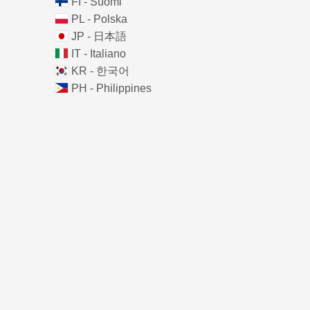
FI - Suomi
PL - Polska
JP - 日本語
IT - Italiano
KR - 한국어
PH - Philippines