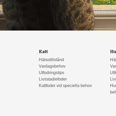
Katt
H
Hälsotillstånd
Häl
Vardagsbehov
Va
Utfodringstips
Utf
Livsstadiefoder
Liv
Kattfoder vid speciella behov
Hun
be