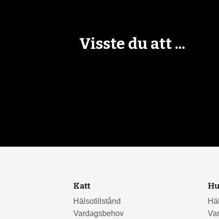
Visste du att ...
Katt
H
Hälsotillstånd
Häl
Vardagsbehov
Va