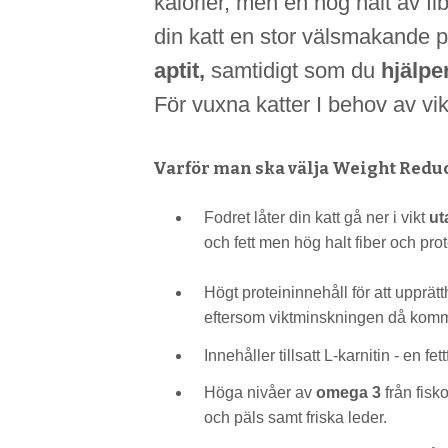
kalorier, men en hög halt av fi
din katt en stor välsmakande po
aptit,
samtidigt som du
hjälper
För vuxna katter I behov av vi
Varför man ska välja Weight Reduc
Fodret låter din katt gå ner i vikt
ut
och fett men hög halt fiber och prote
Högt proteininnehåll för att upprät
eftersom viktminskningen då komm
Innehåller tillsatt L-karnitin - en 
Höga nivåer av
omega 3
från fisk
och päls samt friska leder.