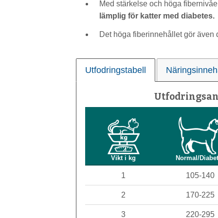
Med stärkelse och höga fibernivåer
lämplig för katter med diabetes.
Det höga fiberinnehållet gör även
Utfodringstabell
Näringsinneh
Utfodringsan
Vikt i kg
Normal/Diabe
1
105-140
2
170-225
3
220-295