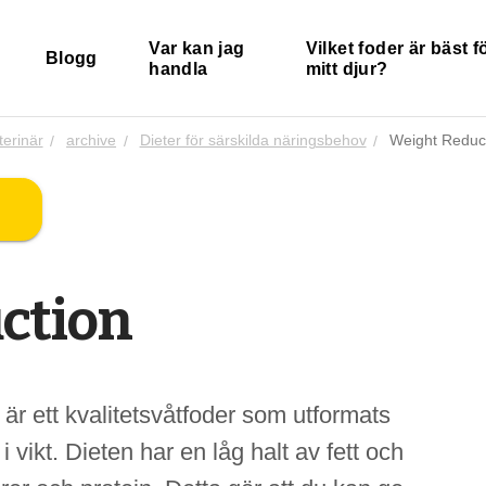
Var kan jag
Vilket foder är bäst f
Blogg
handla
mitt djur?
terinär
archive
Dieter för särskilda näringsbehov
Weight Reduc
ction
 ett kvalitetsvåtfoder som utformats
 i vikt. Dieten har en låg halt av fett och