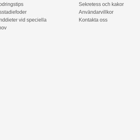
odringstips
Sekretess och kakor
sstadiefoder
Användarvillkor
ddieter vid speciella
Kontakta oss
hov