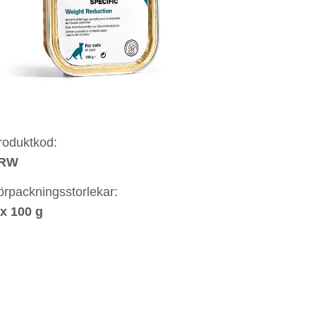
roduktkod:
RW
örpackningsstorlekar:
 x 100 g