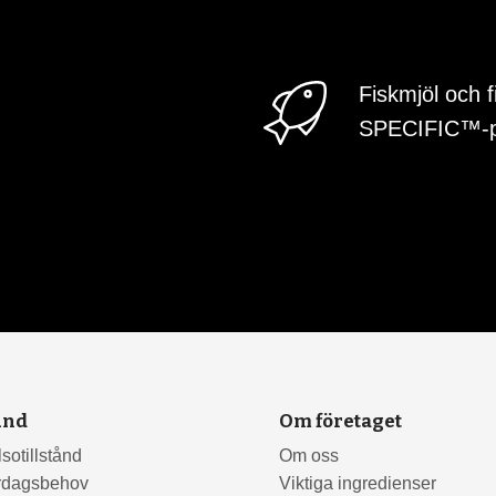
Fiskmjöl och f
SPECIFIC™-p
und
Om företaget
sotillstånd
Om oss
rdagsbehov
Viktiga ingredienser