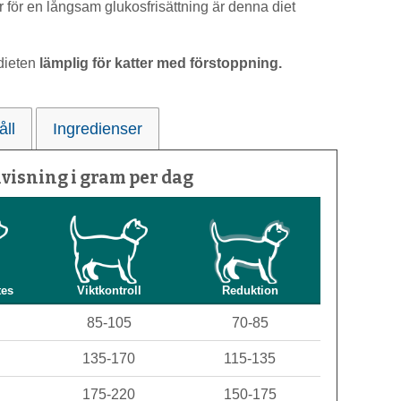
 för en långsam glukosfrisättning är denna diet
 dieten
lämplig för katter med förstoppning.
åll
Ingredienser
visning i gram per dag
tes
Viktkontroll
Reduktion
85-105
70-85
135-170
115-135
175-220
150-175