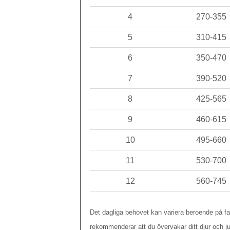
4
270-355
5
310-415
6
350-470
7
390-520
8
425-565
9
460-615
10
495-660
11
530-700
12
560-745
Det dagliga behovet kan variera beroende på fak
rekommenderar att du övervakar ditt djur och ju