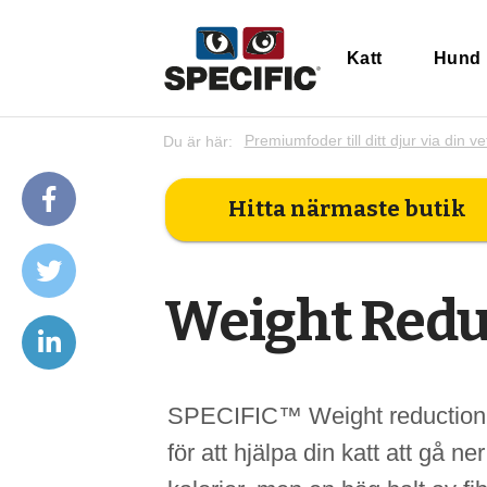
Katt
Hund
Du är här:
Premiumfoder till ditt djur via din ve
Hitta närmaste butik
Weight Redu
SPECIFIC™ Weight reduction är
för att hjälpa din katt att gå ner