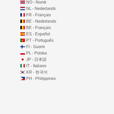
NO - Norsk
NL - Nederlands
FR - Français
BE - Nederlands
BE - Français
ES - Español
PT - Português
FI - Suomi
PL - Polska
JP - 日本語
IT - Italiano
KR - 한국어
PH - Philippines