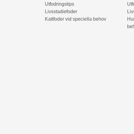
Utfodringstips
Utf
Livsstadiefoder
Liv
Kattfoder vid speciella behov
Hun
be