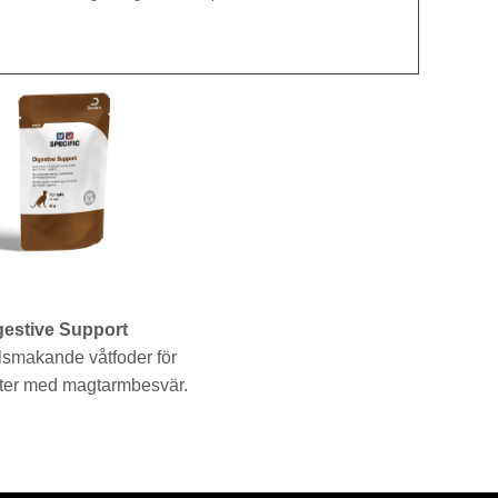
gestive Support
lsmakande våtfoder för
tter med magtarmbesvär.