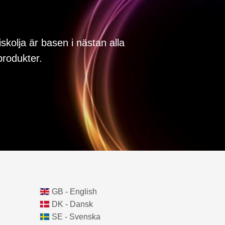
iskolja är basen i nästan alla
rodukter.
GB - English
DK - Dansk
SE - Svenska