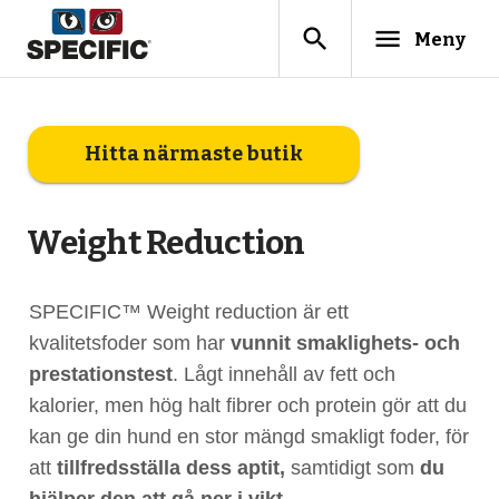
search
menu
Meny
Hitta närmaste butik
Weight Reduction
SPECIFIC™ Weight reduction är ett
kvalitetsfoder som har
vunnit smaklighets- och
prestationstest
. Lågt innehåll av fett och
kalorier, men hög halt fibrer och protein gör att du
kan ge din hund en stor mängd smakligt foder, för
att
tillfredsställa dess aptit,
samtidigt som
du
hjälper den att gå ner i vikt.