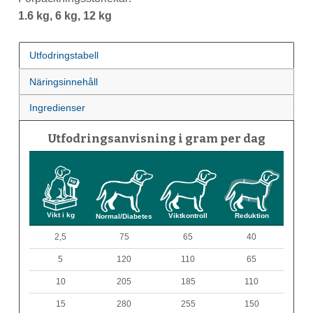
1.6 kg, 6 kg, 12 kg
Utfodringstabell
Näringsinnehåll
Ingredienser
Utfodringsanvisning i gram per dag
Vikt i kg
Viktkontroll
Reduktion
Normal/Diabetes
2,5
75
65
40
5
120
110
65
10
205
185
110
15
280
255
150