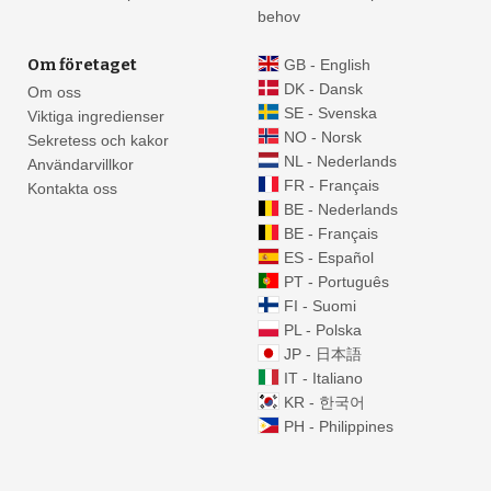
behov
Om företaget
GB - English
DK - Dansk
Om oss
SE - Svenska
Viktiga ingredienser
NO - Norsk
Sekretess och kakor
NL - Nederlands
Användarvillkor
FR - Français
Kontakta oss
BE - Nederlands
BE - Français
ES - Español
PT - Português
FI - Suomi
PL - Polska
JP - 日本語
IT - Italiano
KR - 한국어
PH - Philippines