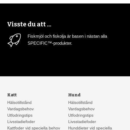
Visste du att ...
Fiskmjöl och fiskolja är basen i nästan alla
SPECIFIC™-produkter.
Katt
Hund
Hälsotillstånd
Hälsotillstånd
Vardagsbehov
Vardagsbehov
Utfodringstips
Utfodringstips
Livsstadiefoder
Livsstadiefoder
Kattfoder vid speciella behov
Hunddieter vid speciella