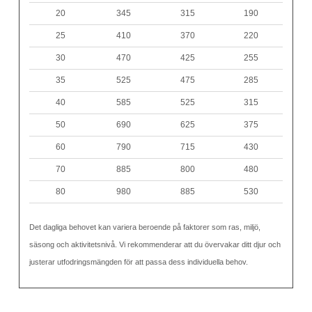
20
345
315
190
25
410
370
220
30
470
425
255
35
525
475
285
40
585
525
315
50
690
625
375
60
790
715
430
70
885
800
480
80
980
885
530
Det dagliga behovet kan variera beroende på faktorer som ras, miljö,
säsong och aktivitetsnivå. Vi rekommenderar att du övervakar ditt djur och
justerar utfodringsmängden för att passa dess individuella behov.