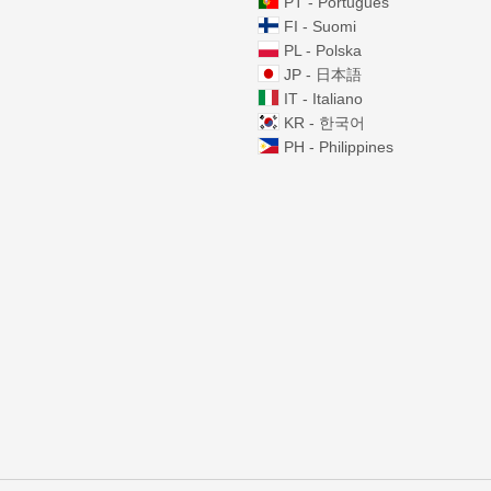
PT - Português
FI - Suomi
PL - Polska
JP - 日本語
IT - Italiano
KR - 한국어
PH - Philippines