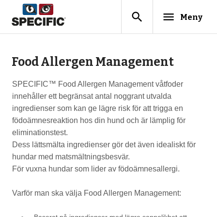
search
menu
Meny
Food Allergen Management
SPECIFIC™ Food Allergen Management våtfoder
innehåller ett begränsat antal noggrant utvalda
ingredienser som kan ge lägre risk för att trigga en
födoämnesreaktion hos din hund och är lämplig för
eliminationstest.
Dess lättsmälta ingredienser gör det även idealiskt för
hundar med matsmältningsbesvär.
För vuxna hundar som lider av födoämnesallergi.
Varför man ska välja Food Allergen Management:
Baserat på ingredienser med lägre sannolikhet att