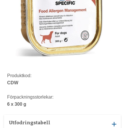
Produktkod:
CDW
Förpackningsstorlekar:
6 x 300 g
Utfodringstabell
add