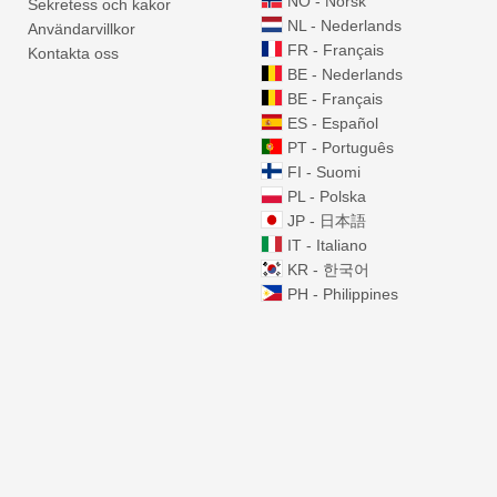
NO - Norsk
Sekretess och kakor
NL - Nederlands
Användarvillkor
FR - Français
Kontakta oss
BE - Nederlands
BE - Français
ES - Español
PT - Português
FI - Suomi
PL - Polska
JP - 日本語
IT - Italiano
KR - 한국어
PH - Philippines