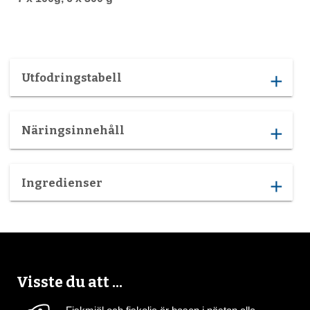
Utfodringstabell
add
Näringsinnehåll
add
Ingredienser
add
Visste du att ...