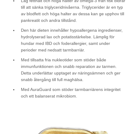
Låg fetthalt och höga halter av omega-3 från fisk bidrar
till att sänka triglyceridnivåerna. Triglycerider är en typ
av blodfett och höga halter av dessa kan ge upphov till
pankreatit och andra tillstånd.
Den här dieten innehåller hypoallergena ingredienser,
hydrolyserad lax och potatisstärkelse. Lämplig för
hundar med IBD och foderallergier, samt under
perioder med nedsatt tarmbarriär.
Med tillsatta fria nukleotider som stöder både
immunfunktionen och snabb reparation av tarmen.
Detta underlättar upptaget av näringsämnen och ger
snabb återgång till full maghälsa.
Med AuraGuard som stöder tarmbarriärens integritet
och ett balanserat mikrobiom.