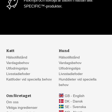
Fiskmjöl och fiskolja är basen i nästan alla
SPECIFIC™-produkter.
Katt
Hund
Hälsotillstånd
Hälsotillstånd
Vardagsbehov
Vardagsbehov
Utfodringstips
Utfodringstips
Livsstadiefoder
Livsstadiefoder
Kattfoder vid speciella behov
Hunddieter vid speciella
behov
Om företaget
GB - English
DK - Dansk
Om oss
SE - Svenska
Viktiga ingredienser