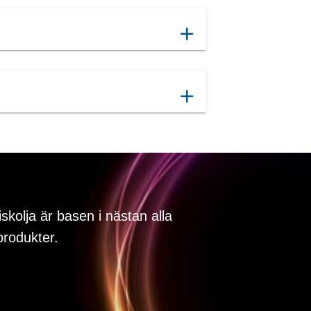
add
add
iskolja är basen i nästan alla
rodukter.