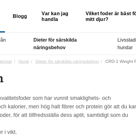
Var kan jag
Vilket foder är bäst f
Blogg
handla
mitt djur?
rån
Dieter för särskilda
Livsstadi
näringsbehov
hundar
terinär
Hund
Dieter för särskilda näringsbehov
CRD-1 Weight 
n
valitetsfoder som har vunnit smaklighets- och
och kalorier, men hög halt fibrer och protein gör att du ka
er, för att tillfredsställa dess aptit, samtidigt som du
i vikt.