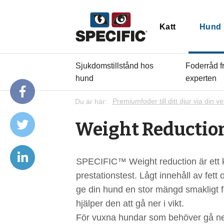
Katt
Hund
Sjukdomstillstånd hos
Foderråd f
hund
experten
Du är här:
Premiumfoder till ditt djur via din ve
Weight Reductio
SPECIFIC™ Weight reduction är ett k
prestationstest. Lågt innehåll av fett 
ge din hund en stor mängd smakligt fod
hjälper den att gå ner i vikt.
För vuxna hundar som behöver gå ner 