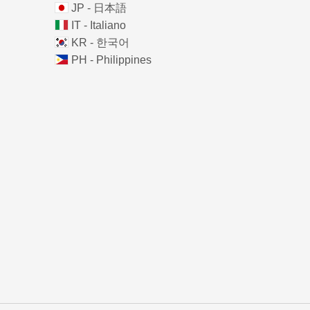
JP - 日本語
IT - Italiano
KR - 한국어
PH - Philippines