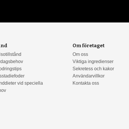
und
Om företaget
sotillstånd
Om oss
rdagsbehov
Viktiga ingredienser
odringstips
Sekretess och kakor
sstadiefoder
Användarvillkor
ddieter vid speciella
Kontakta oss
hov