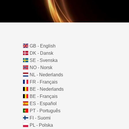
GB - English
DK - Dansk
SE - Svenska
NO - Norsk
NL - Nederlands
FR - Français
BE - Nederlands
BE - Français
ES - Español
PT - Português
FI - Suomi
PL - Polska