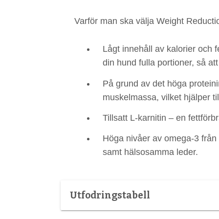
Varför man ska välja Weight Reducti
Lågt innehåll av kalorier och f
din hund fulla portioner, så at
På grund av det höga proteini
muskelmassa, vilket hjälper t
Tillsatt L-karnitin – en fettf
Höga nivåer av omega-3 från fis
samt hälsosamma leder.
Utfodringstabell