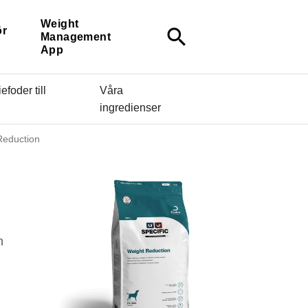
Weight
ör
search
Management
App
efoder till
Våra
ingredienser
Reduction
n