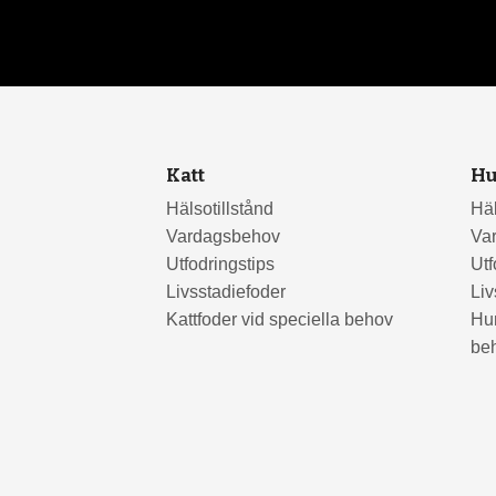
Katt
H
Hälsotillstånd
Häl
Vardagsbehov
Va
Utfodringstips
Utf
Livsstadiefoder
Liv
Kattfoder vid speciella behov
Hun
be