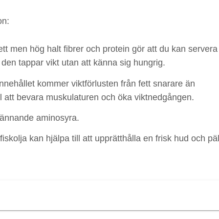
on:
ett men hög halt fibrer och protein gör att du kan servera
t den tappar vikt utan att känna sig hungrig.
nnehållet kommer viktförlusten från fett snarare än
ill att bevara muskulaturen och öka viktnedgången.
örbrännande aminosyra.
kolja kan hjälpa till att upprätthålla en frisk hud och pä