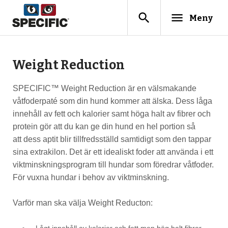
search
menu
Meny
Weight Reduction
SPECIFIC™ Weight Reduction är en välsmakande
våtfoderpaté som din hund kommer att älska. Dess låga
innehåll av fett och kalorier samt höga halt av fibrer och
protein gör att du kan ge din hund en hel portion så
att dess aptit blir tillfredsställd samtidigt som den tappar
sina extrakilon. Det är ett idealiskt foder att använda i ett
viktminskningsprogram till hundar som föredrar våtfoder.
För vuxna hundar i behov av viktminskning.
Varför man ska välja Weight Reducton:
Lågt innehåll av kalorier och fett men hög halt fibrer