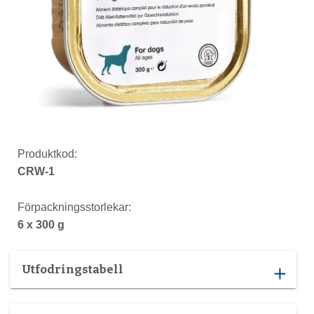
Produktkod:
CRW-1
Förpackningsstorlekar:
6 x 300 g
Utfodringstabell
add