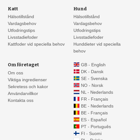
Katt
Hund
Hälsotillstånd
Hälsotillstånd
Vardagsbehov
Vardagsbehov
Utfodringstips
Utfodringstips
Livsstadiefoder
Livsstadiefoder
Kattfoder vid speciella behov
Hunddieter vid speciella
behov
Om företaget
GB - English
DK - Dansk
Om oss
SE - Svenska
Viktiga ingredienser
NO - Norsk
Sekretess och kakor
NL - Nederlands
Användarvillkor
FR - Français
Kontakta oss
BE - Nederlands
BE - Français
ES - Español
PT - Português
FI - Suomi