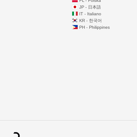
PL - Polska
JP - 日本語
IT - Italiano
KR - 한국어
PH - Philippines