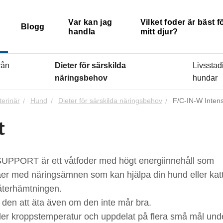
Var kan jag
Vilket foder är bäst f
Blogg
handla
mitt djur?
rån
Dieter för särskilda
Livsstadi
näringsbehov
hundar
terinär
Hund
Dieter för särskilda näringsbehov
F/C-IN-W Inten
t
PORT är ett våtfoder med högt energiinnehåll som
åer med näringsämnen som kan hjälpa din hund eller kat
 återhämtningen.
den att äta även om den inte mår bra.
eller kroppstemperatur och uppdelat på flera små mål und