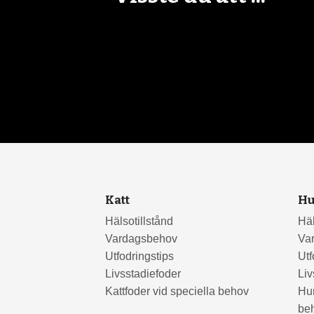
Katt
H
Hälsotillstånd
Häl
Vardagsbehov
Va
Utfodringstips
Utf
Livsstadiefoder
Liv
Kattfoder vid speciella behov
Hun
be