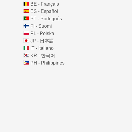
BE - Français
ES - Español
PT - Português
FI - Suomi
PL - Polska
JP - 日本語
IT - Italiano
KR - 한국어
PH - Philippines