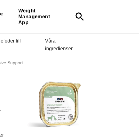
Weight
ör
search
Management
App
efoder till
Våra
ingredienser
sive Support
t
er