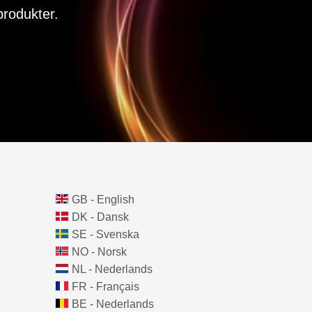
rodukter.
GB - English
DK - Dansk
SE - Svenska
NO - Norsk
NL - Nederlands
FR - Français
BE - Nederlands