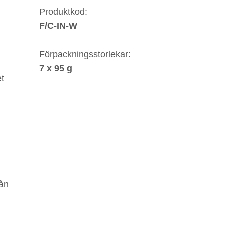
Produktkod:
F/C-IN-W
Förpackningsstorlekar:
7 x 95 g
t
rån