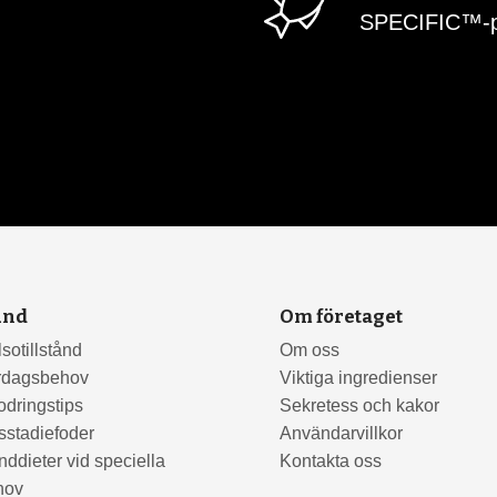
SPECIFIC™-p
und
Om företaget
sotillstånd
Om oss
rdagsbehov
Viktiga ingredienser
odringstips
Sekretess och kakor
sstadiefoder
Användarvillkor
ddieter vid speciella
Kontakta oss
hov