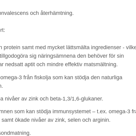
onvalescens och återhämtning.
rt:
h protein samt med mycket lättsmälta ingredienser - vilke
n tillgodogöra sig näringsämnena den behöver för sin
 nedsatt aptit och mindre effektiv matsmältning.
 omega-3 från fiskolja som kan stödja den naturliga
n.
 nivåer av zink och beta-1,3/1,6-glukaner.
gsämnen som kan stödja immunsystemet – t.ex. omega-3 f
st samt ökade nivåer av zink, selen och arginin.
 sondmatning.