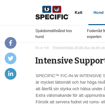
Katt
Hund
Sjukdomstillstånd hos
Foderråd f
hund
experten
Du är här:
Premiumfoder till ditt djur via din ve
Intensive Suppor
SPECIFIC™ F/C-IN-W INTENSIVE SUP
är mycket lättsmält och har höga niv
att återfå sin styrka och hälsa under
Extra välsmakande för att uppmuntra 
Försök att servera fodret vid rums- 