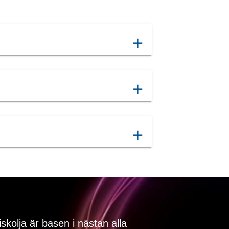
add
add
add
iskolja är basen i nästan alla