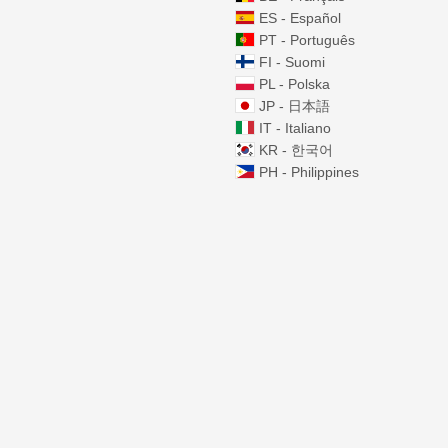
ES - Español
PT - Português
FI - Suomi
PL - Polska
JP - 日本語
IT - Italiano
KR - 한국어
PH - Philippines