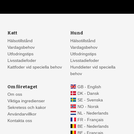
Katt
Hund
Hälsotillstånd
Hälsotillstånd
Vardagsbehov
Vardagsbehov
Utfodringstips
Utfodringstips
Livsstadiefoder
Livsstadiefoder
Kattfoder vid speciella behov
Hunddieter vid speciella
behov
Om företaget
GB - English
DK - Dansk
Om oss
SE - Svenska
Viktiga ingredienser
NO - Norsk
Sekretess och kakor
NL - Nederlands
Användarvillkor
FR - Français
Kontakta oss
BE - Nederlands
BE - Français