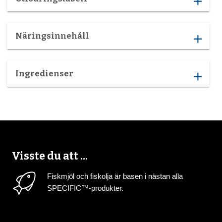
add
Näringsinnehåll
add
Ingredienser
add
Visste du att ...
Fiskmjöl och fiskolja är basen i nästan alla
SPECIFIC™-produkter.