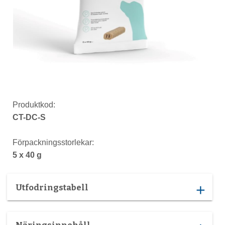
Produktkod:
CT-DC-S
Förpackningsstorlekar:
5 x 40 g
Utfodringstabell
add