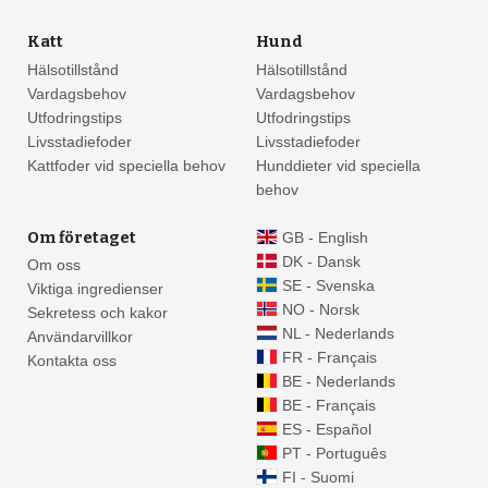
Katt
Hund
Hälsotillstånd
Hälsotillstånd
Vardagsbehov
Vardagsbehov
Utfodringstips
Utfodringstips
Livsstadiefoder
Livsstadiefoder
Kattfoder vid speciella behov
Hunddieter vid speciella
behov
Om företaget
GB - English
DK - Dansk
Om oss
SE - Svenska
Viktiga ingredienser
NO - Norsk
Sekretess och kakor
NL - Nederlands
Användarvillkor
FR - Français
Kontakta oss
BE - Nederlands
BE - Français
ES - Español
PT - Português
FI - Suomi