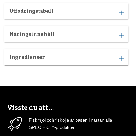
Utfodringstabell
add
Näringsinnehåll
add
Ingredienser
add
Visste du att ...
Fiskmjöl och fiskolja är basen i nästan alla
SPECIFIC™-produkter.