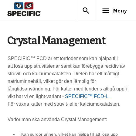
search
menu
Meny
Crystal Management
SPECIFIC™ FCD är ett torrfoder som kan hjälpa till
att lösa upp struvitstenar samt kan förebygga recidiv av
struvit- och kalciumoxalatsten. Dieten har ett måttligt
natriuminnehåll, vilket gör den lämplig för
långtidsanvändning. För katter med tendens att gå upp i
vikt har vi en light-variant -
SPECIFIC™ FCD-L.
För vuxna katter med struvit- eller kalciumoxalatsten.
Varför man ska använda Crystal Management:
Kan surgör urinen, vilket kan hjälpa till att lösa upp