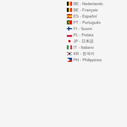
BE - Nederlands
BE - Français
ES - Español
PT - Português
FI - Suomi
PL - Polska
JP - 日本語
IT - Italiano
KR - 한국어
PH - Philippines