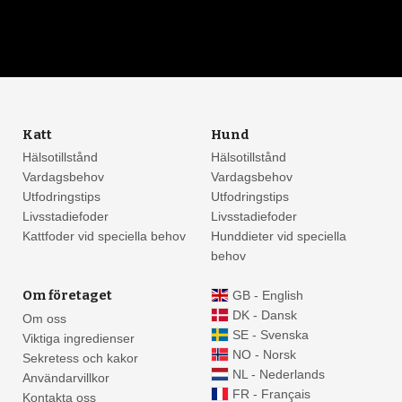
Katt
Hund
Hälsotillstånd
Hälsotillstånd
Vardagsbehov
Vardagsbehov
Utfodringstips
Utfodringstips
Livsstadiefoder
Livsstadiefoder
Kattfoder vid speciella behov
Hunddieter vid speciella
behov
Om företaget
GB - English
DK - Dansk
Om oss
SE - Svenska
Viktiga ingredienser
NO - Norsk
Sekretess och kakor
NL - Nederlands
Användarvillkor
FR - Français
Kontakta oss