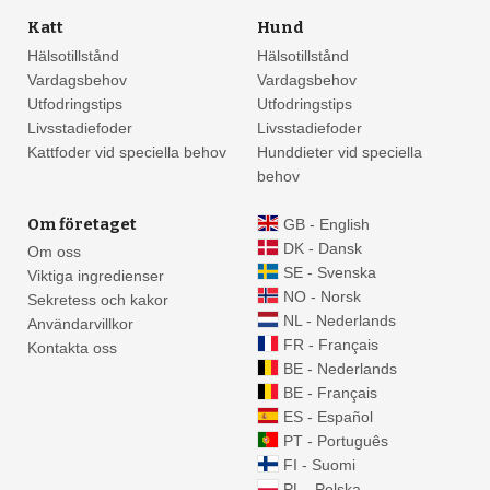
Katt
Hund
Hälsotillstånd
Hälsotillstånd
Vardagsbehov
Vardagsbehov
Utfodringstips
Utfodringstips
Livsstadiefoder
Livsstadiefoder
Kattfoder vid speciella behov
Hunddieter vid speciella
behov
Om företaget
GB - English
DK - Dansk
Om oss
SE - Svenska
Viktiga ingredienser
NO - Norsk
Sekretess och kakor
NL - Nederlands
Användarvillkor
FR - Français
Kontakta oss
BE - Nederlands
BE - Français
ES - Español
PT - Português
FI - Suomi
PL - Polska