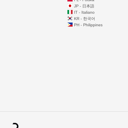
JP - 日本語
IT - Italiano
KR - 한국어
PH - Philippines