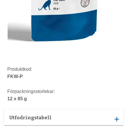
Produktkod:
FKW-P
Förpackningsstorlekar:
12 x 85 g
Utfodringstabell
add