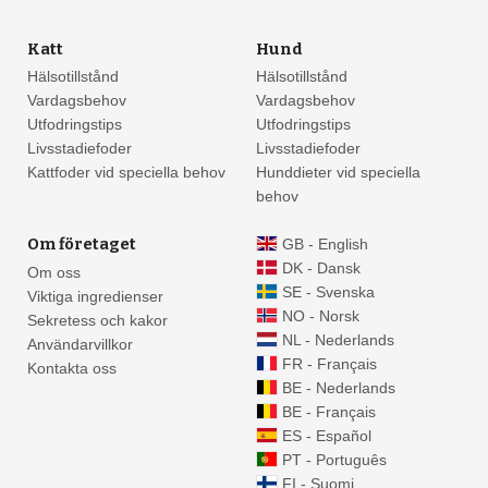
Katt
Hund
Hälsotillstånd
Hälsotillstånd
Vardagsbehov
Vardagsbehov
Utfodringstips
Utfodringstips
Livsstadiefoder
Livsstadiefoder
Kattfoder vid speciella behov
Hunddieter vid speciella
behov
Om företaget
GB - English
DK - Dansk
Om oss
SE - Svenska
Viktiga ingredienser
NO - Norsk
Sekretess och kakor
NL - Nederlands
Användarvillkor
FR - Français
Kontakta oss
BE - Nederlands
BE - Français
ES - Español
PT - Português
FI - Suomi