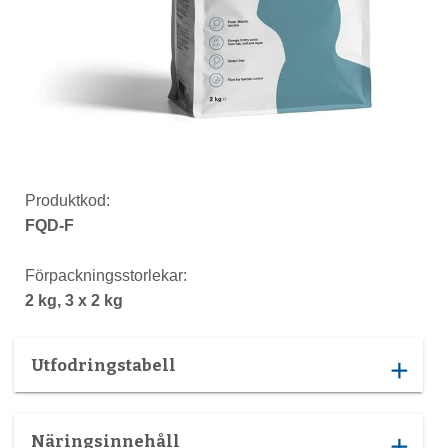
Produktkod:
FQD-F
Förpackningsstorlekar:
2 kg, 3 x 2 kg
Utfodringstabell
add
Näringsinnehåll
add