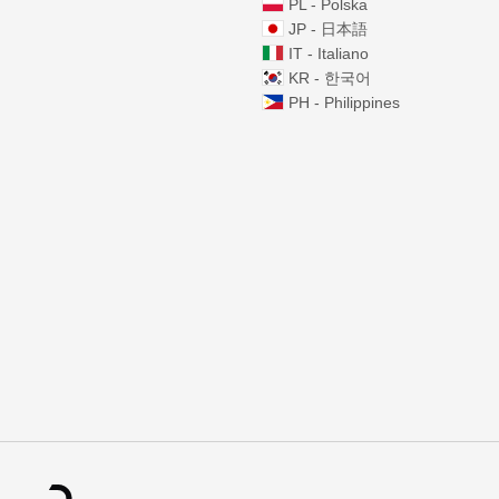
PL - Polska
JP - 日本語
IT - Italiano
KR - 한국어
PH - Philippines