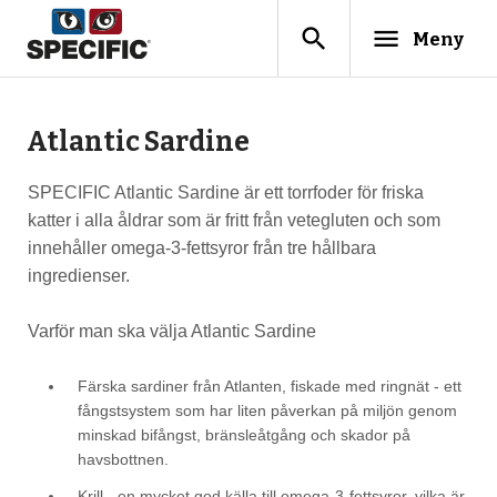
search
menu
Meny
Atlantic Sardine
SPECIFIC Atlantic Sardine är ett torrfoder för friska
katter i alla åldrar som är fritt från vetegluten och som
innehåller omega-3-fettsyror från tre hållbara
ingredienser.
Varför man ska välja Atlantic Sardine
Färska sardiner från Atlanten, fiskade med ringnät - ett
fångstsystem som har liten påverkan på miljön genom
minskad bifångst, bränsleåtgång och skador på
havsbottnen.
Krill - en mycket god källa till omega-3-fettsyror, vilka är