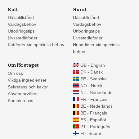
Katt
Hund
Hälsotillstånd
Hälsotillstånd
Vardagsbehov
Vardagsbehov
Utfodringstips
Utfodringstips
Livsstadiefoder
Livsstadiefoder
Kattfoder vid speciella behov
Hunddieter vid speciella
behov
Om företaget
GB - English
DK - Dansk
Om oss
SE - Svenska
Viktiga ingredienser
NO - Norsk
Sekretess och kakor
NL - Nederlands
Användarvillkor
FR - Français
Kontakta oss
BE - Nederlands
BE - Français
ES - Español
PT - Português
FI - Suomi