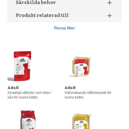
add
Särskilda behov
Allt
add
Produkt relaterad till
Allt
Vuxen (1-7 år)
(12)
Rensa filter
Allt
Diabetes och hormonella proplem
(7)
Kattunge (till fullvuxen)
(6)
Vuxen
(8)
Kastrerad
(16)
Senior (8 år eller äldre)
(10)
Torra dieter
(7)
Ingen
(12)
Kattungar
(6)
Dräktig eller digivande
(7)
Ekologiska dieter
Adult
Adult
(3)
Återhämtning
(6)
Smakligt våtfoder som bitar i
Välsmakande våtfoderpaté för
sås för vuxna katter.
vuxna katter.
Senior
(2)
Urinvägsproblem
(5)
Godbitar
(2)
Vikthantering
(9)