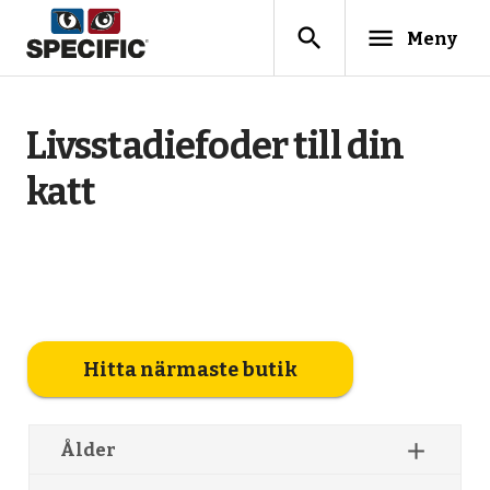
search
menu
Meny
Livsstadiefoder till din
katt
Hitta närmaste butik
add
Ålder