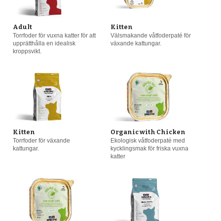
Våta dieter
(8)
Adult
Kitten
Torrfoder för vuxna katter för att
Välsmakande våtfoderpaté för
upprätthålla en idealisk
växande kattungar.
kroppsvikt.
Kitten
Organic with Chicken
Torrfoder för växande
Ekologisk våtfoderpaté med
kattungar.
kycklingsmak för friska vuxna
katter