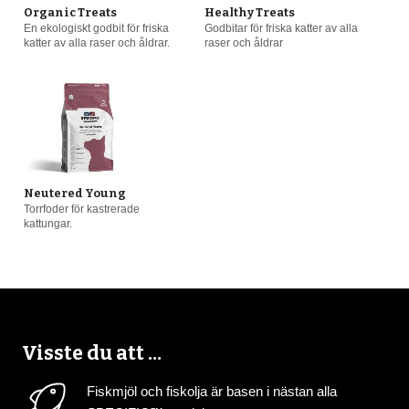
Organic Treats
Healthy Treats
En ekologiskt godbit för friska
Godbitar för friska katter av alla
katter av alla raser och åldrar.
raser och åldrar
Neutered Young
Torrfoder för kastrerade
kattungar.
Visste du att ...
Fiskmjöl och fiskolja är basen i nästan alla