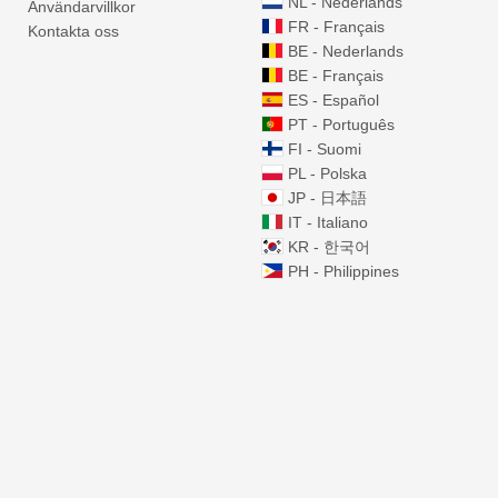
NL - Nederlands
Användarvillkor
FR - Français
Kontakta oss
BE - Nederlands
BE - Français
ES - Español
PT - Português
FI - Suomi
PL - Polska
JP - 日本語
IT - Italiano
KR - 한국어
PH - Philippines