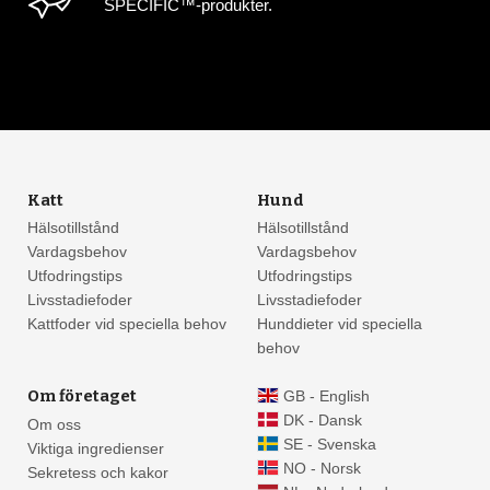
SPECIFIC™-produkter.
Katt
Hund
Hälsotillstånd
Hälsotillstånd
Vardagsbehov
Vardagsbehov
Utfodringstips
Utfodringstips
Livsstadiefoder
Livsstadiefoder
Kattfoder vid speciella behov
Hunddieter vid speciella
behov
Om företaget
GB - English
DK - Dansk
Om oss
SE - Svenska
Viktiga ingredienser
NO - Norsk
Sekretess och kakor