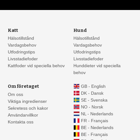
Katt
Hund
Hälsotillstånd
Hälsotillstånd
Vardagsbehov
Vardagsbehov
Utfodringstips
Utfodringstips
Livsstadiefoder
Livsstadiefoder
Kattfoder vid speciella behov
Hunddieter vid speciella
behov
Om företaget
GB - English
DK - Dansk
Om oss
SE - Svenska
Viktiga ingredienser
NO - Norsk
Sekretess och kakor
NL - Nederlands
Användarvillkor
FR - Français
Kontakta oss
BE - Nederlands
BE - Français