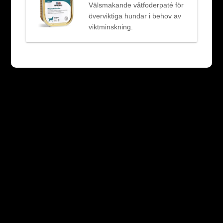
Välsmakande våtfoderpaté för
överviktiga hundar i behov av
viktminskning.