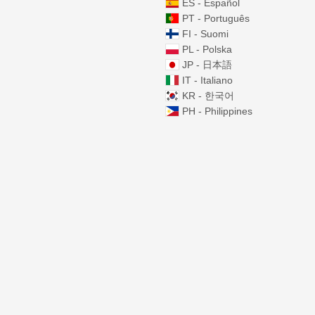
ES - Español
PT - Português
FI - Suomi
PL - Polska
JP - 日本語
IT - Italiano
KR - 한국어
PH - Philippines