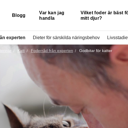
Var kan jag
Vilket foder är bäst f
Blogg
handla
mitt djur?
rån experten
Dieter för särskilda näringsbehov
Livsstadief
terinär
Katt
Foderråd från experten
Godbitar för katter