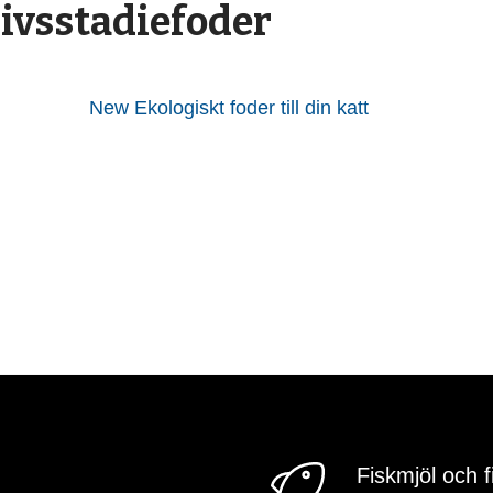
livsstadiefoder
New Ekologiskt foder till din katt
Fiskmjöl och f