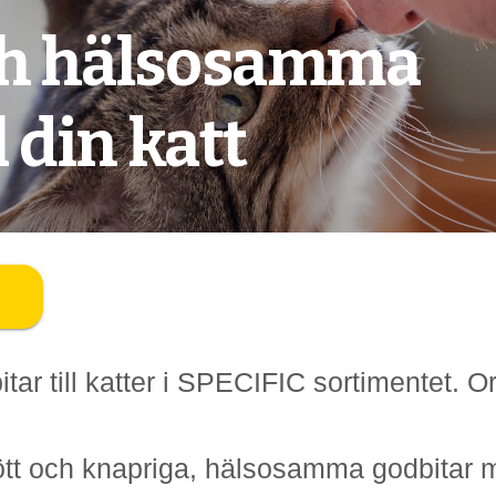
ch hälsosamma
l din katt
itar till katter i SPECIFIC sortimentet. 
kött och knapriga, hälsosamma godbitar m