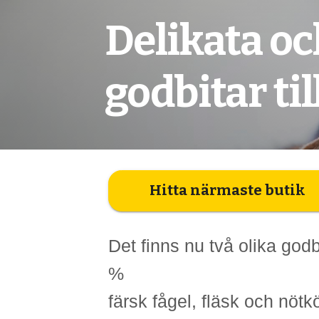
Delikata o
godbitar til
Hitta närmaste butik
Det finns nu två olika godb
%
färsk fågel, fläsk och nöt