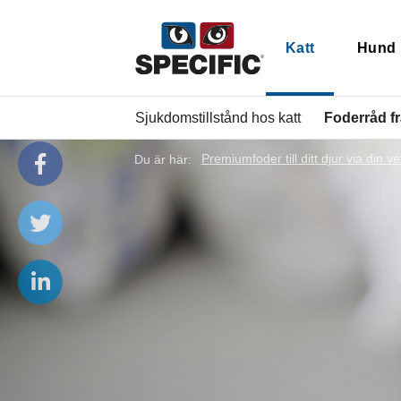
Katt
Hund
Sjukdomstillstånd hos katt
Foderråd f
Du är här:
Premiumfoder till ditt djur via din ve