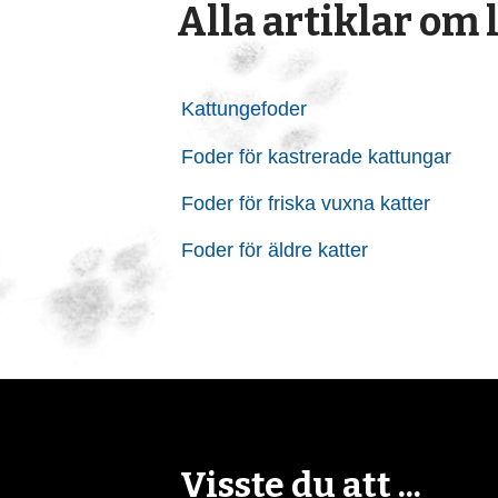
Alla artiklar om 
Kattungefoder
Foder för kastrerade kattungar
Foder för friska vuxna katter
Foder för äldre katter
Visste du att ...