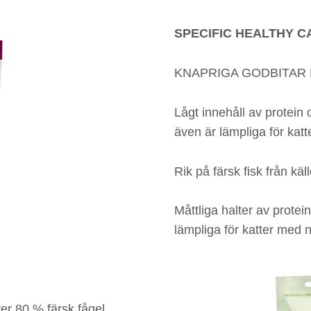
SPECIFIC HEALTHY C
KNAPRIGA GODBITAR 
Lågt innehåll av protein 
även är lämpliga för kat
Rik på färsk fisk från käl
Måttliga halter av prote
lämpliga för katter med n
er 80 % färsk fågel,