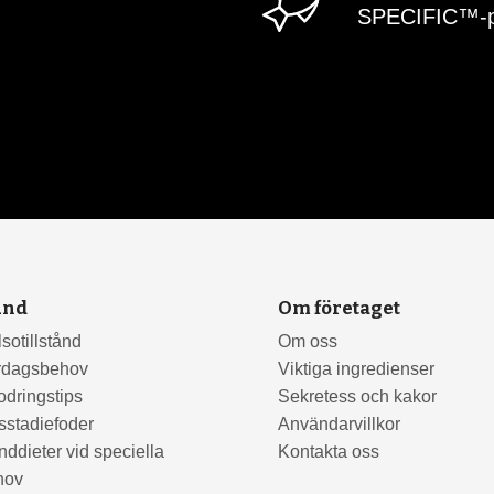
SPECIFIC™-p
und
Om företaget
sotillstånd
Om oss
rdagsbehov
Viktiga ingredienser
odringstips
Sekretess och kakor
sstadiefoder
Användarvillkor
ddieter vid speciella
Kontakta oss
hov