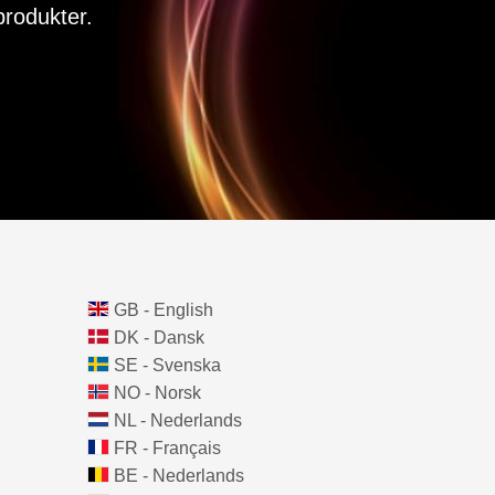
rodukter.
GB - English
DK - Dansk
SE - Svenska
NO - Norsk
NL - Nederlands
FR - Français
BE - Nederlands