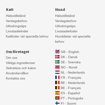
21
Katt
Hund
Hälsotillstånd
Hälsotillstånd
47
Vardagsbehov
Vardagsbehov
Utfodringstips
Utfodringstips
Livsstadiefoder
Livsstadiefoder
Kattfoder vid speciella behov
Hunddieter vid speciella
behov
Om företaget
GB - English
DK - Dansk
Om oss
SE - Svenska
Viktiga ingredienser
NO - Norsk
Sekretess och kakor
NL - Nederlands
Användarvillkor
FR - Français
Kontakta oss
BE - Nederlands
BE - Français
ES - Español
PT - Português
FI - Suomi