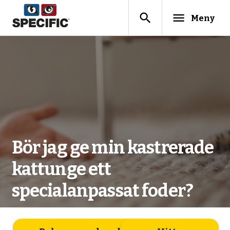
search
menu
Meny
Bör jag ge min kastrerade
kattunge ett
specialanpassat foder?