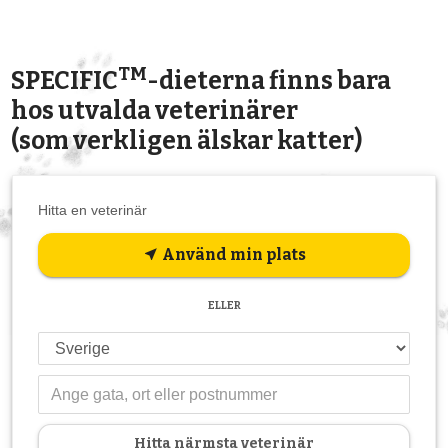
TM
SPECIFIC
-dieterna finns bara
hos utvalda veterinärer
(som verkligen älskar katter)
Hitta en veterinär
Använd min plats
near_me
ELLER
Hitta närmsta veterinär