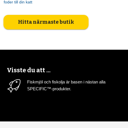
foder till din katt
3
Hitta närmaste butik
6
7
Visste du att ...
6
Fiskmjöl och fiskolja är basen i nästan alla
SPECIFIC™-produkter.
15
27
84
53