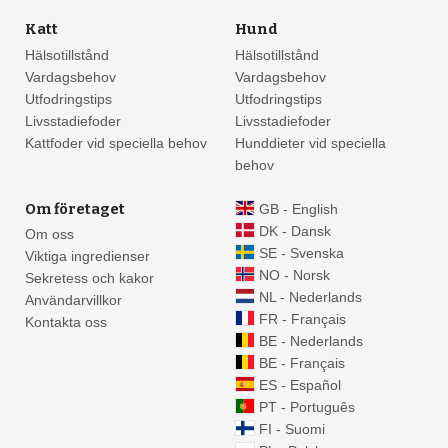
Katt
Hund
Hälsotillstånd
Hälsotillstånd
Vardagsbehov
Vardagsbehov
3
Utfodringstips
Utfodringstips
Livsstadiefoder
Livsstadiefoder
Kattfoder vid speciella behov
Hunddieter vid speciella
behov
6
Om företaget
GB - English
7
DK - Dansk
Om oss
SE - Svenska
Viktiga ingredienser
NO - Norsk
Sekretess och kakor
6
NL - Nederlands
Användarvillkor
FR - Français
Kontakta oss
BE - Nederlands
15
BE - Français
ES - Español
PT - Português
27
84
FI - Suomi