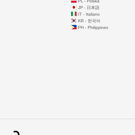
PL - Polska
JP - 日本語
53
IT - Italiano
21
KR - 한국어
PH - Philippines
47