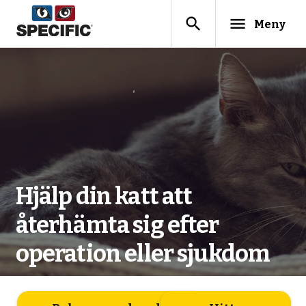
search
menu
Meny
Hjälp din katt att
återhämta sig efter
operation eller sjukdom