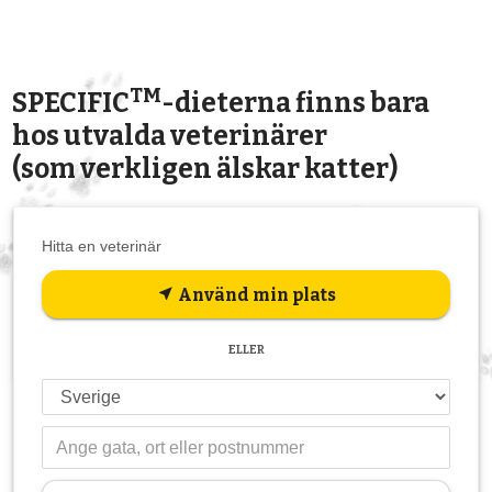
TM
SPECIFIC
-dieterna finns bara
hos utvalda veterinärer
(som verkligen älskar katter)
Hitta en veterinär
Använd min plats
near_me
ELLER