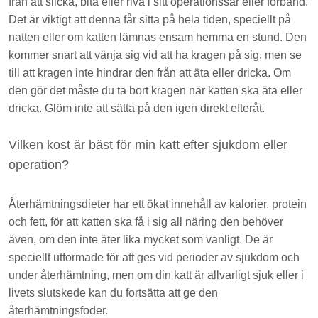
från att slicka, bita eller riva i sitt operationssår eller förband.
Det är viktigt att denna får sitta på hela tiden, speciellt på
natten eller om katten lämnas ensam hemma en stund. Den
kommer snart att vänja sig vid att ha kragen på sig, men se
till att kragen inte hindrar den från att äta eller dricka. Om
den gör det måste du ta bort kragen när katten ska äta eller
dricka. Glöm inte att sätta på den igen direkt efteråt.
Vilken kost är bäst för min katt efter sjukdom eller
operation?
Återhämtningsdieter har ett ökat innehåll av kalorier, protein
och fett, för att katten ska få i sig all näring den behöver
även, om den inte äter lika mycket som vanligt. De är
speciellt utformade för att ges vid perioder av sjukdom och
under återhämtning, men om din katt är allvarligt sjuk eller i
livets slutskede kan du fortsätta att ge den
återhämtningsfoder.