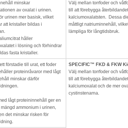
nnehåll minskar
Välj mellan torrfoder och våtf
ationen av oxalat i urinen.
till att förebygga återbildande
ör urinen mer basisk, vilket
kalciumoxalatsten. Dessa diet
r att kristaller bildas i
måttligt natriuminnehåll, vilk
an.
lämpliga för långtidsbruk.
kaliumcitrat håller
xalatet i lösning och förhindrar
ldas fasta kristaller.
tt förstadie till urat, ett foder
SPECIFIC™ FKD & FKW Ki
håller proteinråvaror med lågt
Välj mellan torrfoder och våtf
ehåll minskar därför
till att förebygga återbildande
ildningen.
kalciumoxalat och de mer ova
cystinstenarna.
med lågt proteininnehåll ger en
 mängd ammonium i urinen,
en det minskar risken för
ildning.