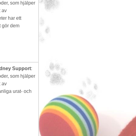
oder, som hjälper
t av
er har ett
et gör dem
dney Support
:
oder, som hjälper
t av
nliga urat- och