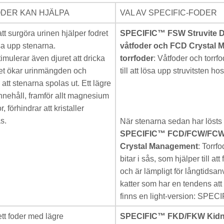
DER KAN HJÄLPA
VAL AV SPECIFIC-FODER
t surgöra urinen hjälper fodret
SPECIFIC™ FSW Struvite D
lösa upp stenarna.
våtfoder och FCD Crystal
imulerar även djuret att dricka
torrfoder
: Våtfoder och torrf
ket ökar urinmängden och
till att lösa upp struvitsten hos
att stenarna spolas ut. Ett lägre
nnehåll, framför allt magnesium
r, förhindrar att kristaller
s.
När stenarna sedan har lösts
SPECIFIC™ FCD/FCW/FCW
Crystal Management
: Torrfo
bitar i sås, som hjälper till att
och är lämpligt för långtidsa
katter som har en tendens att 
finns en light-version: SPE
t foder med lägre
SPECIFIC™ FKD/FKW Kidn