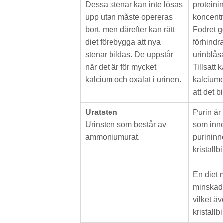
Dessa stenar kan inte lösas
proteini
upp utan måste opereras
koncentr
bort, men därefter kan rätt
Fodret g
diet förebygga att nya
förhindra
stenar bildas. De uppstår
urinblås
när det är för mycket
Tillsatt 
kalcium och oxalat i urinen.
kalciumo
att det bi
Uratsten
Purin är e
Urinsten som består av
som inne
ammoniumurat.
purininn
kristallb
En diet 
minskad
vilket äv
kristallb