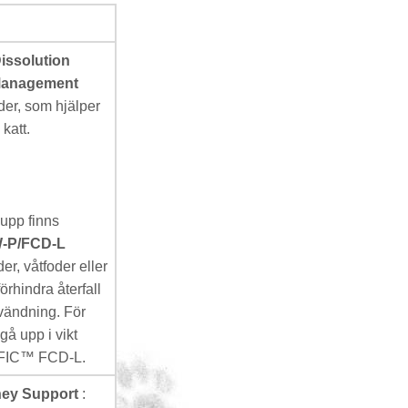
issolution
 Management
oder, som hjälper
 katt.
 upp finns
-P/FCD-L
der, våtfoder eller
 förhindra återfall
nvändning. För
gå upp i vikt
CIFIC™ FCD-L.
ey Support
: