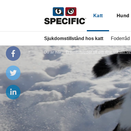
Katt
Hund
Sjukdomstillstånd hos katt
Foderråd 
Du är här:
Premiumfoder till ditt djur via din ve