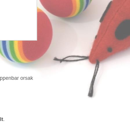
 uppenbar orsak
lt
.