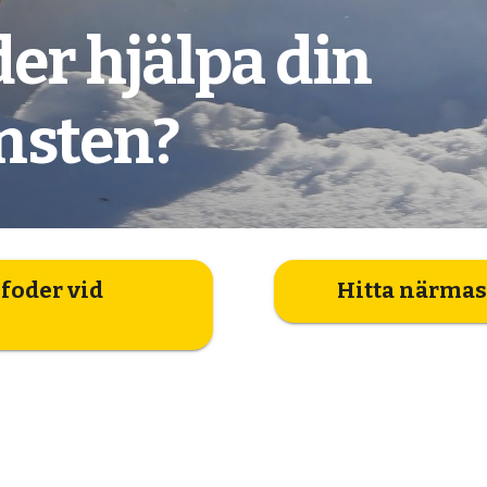
er hjälpa din
insten?
oder vid
Hitta närmas