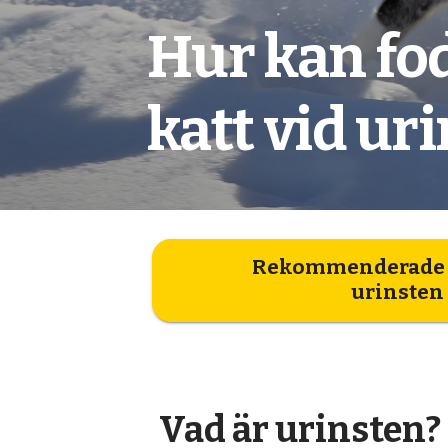
Hur kan fod
katt vid ur
Rekommenderade f
urinsten
Vad är urinsten?