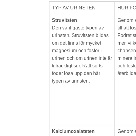
TYP AV URINSTEN
HUR FO
Struvitsten
Genom at
Den vanligaste typen av
till att 
urinsten. Struvitsten bildas
Fodret st
om det finns för mycket
mer, vil
magnesium och fosfor i
chansen 
urinen och om urinen inte är
minerali
tillräckligt sur. Rätt sorts
och fosfo
foder lösa upp den här
återbilda
typen av urinsten.
Kalciumoxalatsten
Genom et