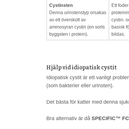
Cystinsten
Ett foder
Denna urinstenstyp orsakas
proteini
av ett överskott av
cystin. 
aminosyran cystin (en sorts
basisk fö
byggsten i protein).
bildas.
Hjälp vid idiopatisk cystit
Idiopatisk cystit är ett vanligt pro
(som bakterier eller urinsten).
Det bästa för katter med denna sjukd
Bra alternativ är då
SPECIFIC™ FC