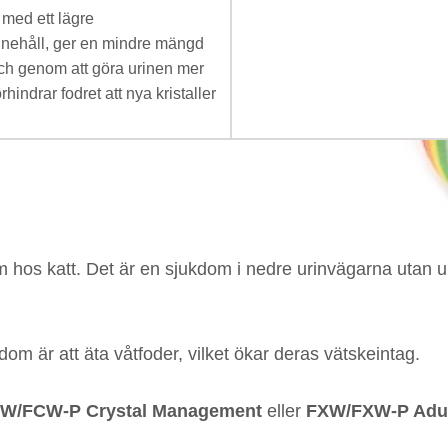
 med ett lägre
nnehåll, ger en mindre mängd
och genom att göra urinen mer
rhindrar fodret att nya kristaller
blem hos katt. Det är en sjukdom i nedre urinvägarna utan
om är att äta våtfoder, vilket ökar deras vätskeintag.
W/FCW-P Crystal Management
eller
FXW/FXW-P Adu