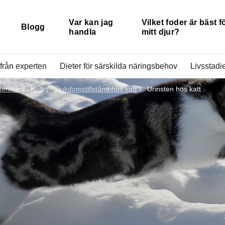
Var kan jag
Vilket foder är bäst f
Blogg
handla
mitt djur?
från experten
Dieter för särskilda näringsbehov
Livsstadie
terinär
Katt
Sjukdomstillstånd hos katt
Urinsten hos katt