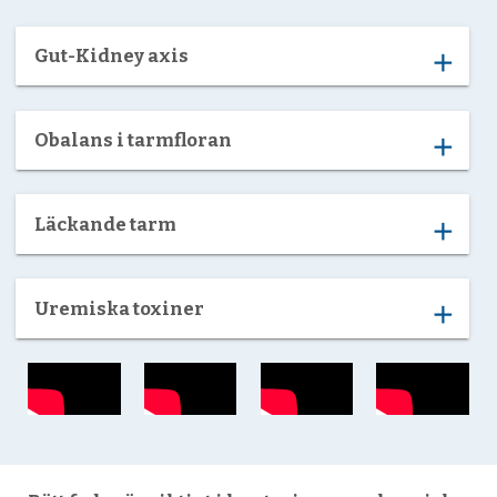
Gut-Kidney axis
add
Obalans i tarmfloran
add
Läckande tarm
add
Uremiska toxiner
add