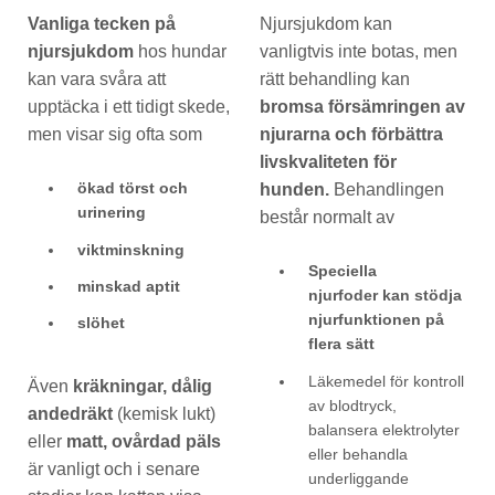
Vanliga tecken på
Njursjukdom kan
njursjukdom
hos hundar
vanligtvis inte botas, men
kan vara svåra att
rätt behandling kan
upptäcka i ett tidigt skede,
bromsa försämringen av
men visar sig ofta som
njurarna och förbättra
livskvaliteten för
ökad törst och
hunden.
Behandlingen
urinering
består normalt av
viktminskning
Speciella
minskad aptit
njurfoder kan stödja
njurfunktionen på
slöhet
flera sätt
Läkemedel för kontroll
Även
kräkningar, dålig
av blodtryck,
andedräkt
(kemisk lukt)
balansera elektrolyter
eller
matt, ovårdad päls
eller behandla
är vanligt och i senare
underliggande