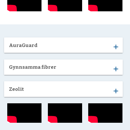
AuraGuard
add
Gynnsamma fibrer
add
Zeolit
add