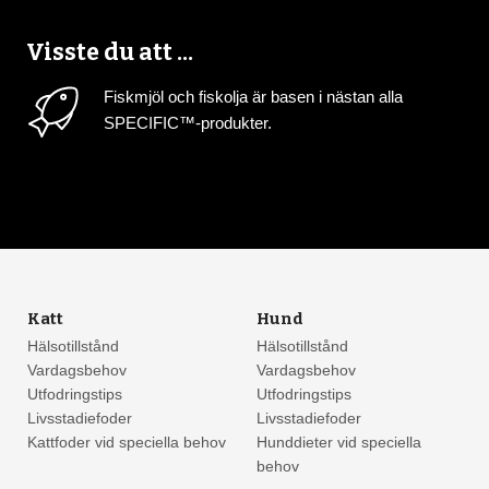
Visste du att ...
Fiskmjöl och fiskolja är basen i nästan alla
SPECIFIC™-produkter.
Katt
Hund
Hälsotillstånd
Hälsotillstånd
Vardagsbehov
Vardagsbehov
Utfodringstips
Utfodringstips
Livsstadiefoder
Livsstadiefoder
Kattfoder vid speciella behov
Hunddieter vid speciella
behov