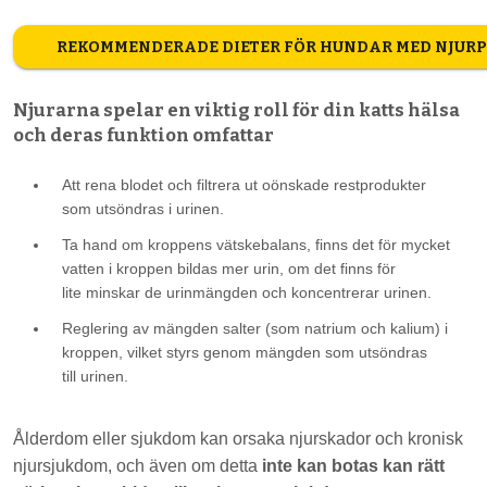
REKOMMENDERADE DIETER FÖR HUNDAR MED NJUR
Njurarna spelar en viktig roll för din katts hälsa
och deras funktion omfattar
Att rena blodet och filtrera ut oönskade restprodukter
som utsöndras i urinen.
Ta hand om kroppens vätskebalans, finns det för mycket
vatten i kroppen bildas mer urin, om det finns för
lite minskar de urinmängden och koncentrerar urinen.
Reglering av mängden salter (som natrium och kalium) i
kroppen, vilket styrs genom mängden som utsöndras
till urinen.
Ålderdom eller sjukdom kan orsaka njurskador och kronisk
njursjukdom, och även om detta
inte kan botas kan rätt