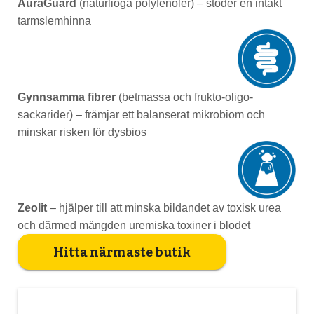
AuraGuard
(naturlioga polyfenoler) – stöder en intakt
tarmslemhinna
Gynnsamma fibrer
(betmassa och frukto-oligo-
sackarider) – främjar ett balanserat mikrobiom och
minskar risken för dysbios
Zeolit
– hjälper till att minska bildandet av toxisk urea
och därmed mängden uremiska toxiner i blodet
Hitta närmaste butik