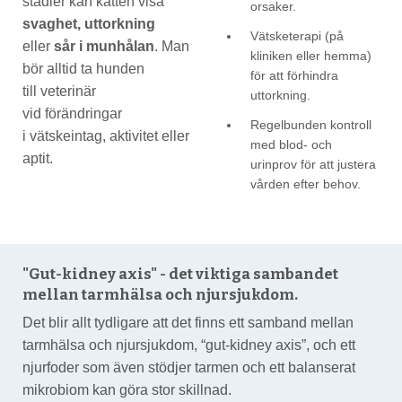
stadier kan katten visa
orsaker.
svaghet, uttorkning
Vätsketerapi (på
eller
sår i munhålan
. Man
kliniken eller hemma)
bör alltid ta hunden
för att förhindra
till veterinär
uttorkning.
vid förändringar
Regelbunden kontroll
i vätskeintag, aktivitet eller
med blod- och
aptit.
urinprov för att justera
vården efter behov.
"Gut-kidney axis" - det viktiga sambandet
mellan tarmhälsa och njursjukdom.
Det blir allt tydligare att det finns ett samband mellan
tarmhälsa och njursjukdom, “gut-kidney axis”, och ett
njurfoder som även stödjer tarmen och ett balanserat
mikrobiom kan göra stor skillnad.