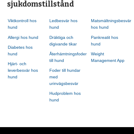
sjukdomstillstånd
Viktkontroll hos
Ledbesvär hos
Matsmältningsbesvär
hund
hund
hos hund
Allergi hos hund
Dräktiga och
Pankreatit hos
digivande tikar
hund
Diabetes hos
hund
Återhämtningsfoder
Weight
till hund
Management App
Hjärt- och
leverbesvär hos
Foder till hundar
hund
med
urinvägsbesvär
Hudproblem hos
hund