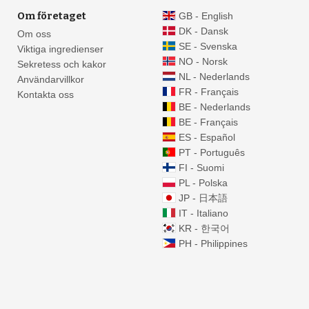
Om företaget
GB - English
DK - Dansk
Om oss
SE - Svenska
Viktiga ingredienser
NO - Norsk
Sekretess och kakor
NL - Nederlands
Användarvillkor
FR - Français
Kontakta oss
BE - Nederlands
BE - Français
ES - Español
PT - Português
FI - Suomi
PL - Polska
JP - 日本語
IT - Italiano
KR - 한국어
PH - Philippines