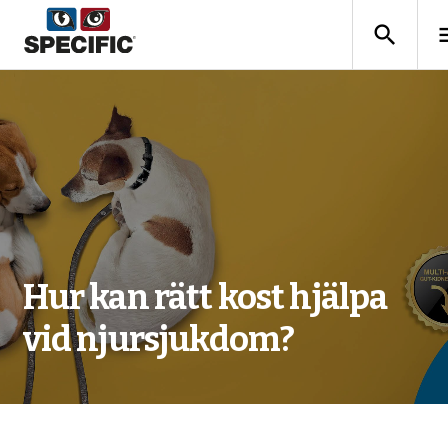
search
m
Hur kan rätt kost hjälpa
vid njursjukdom?