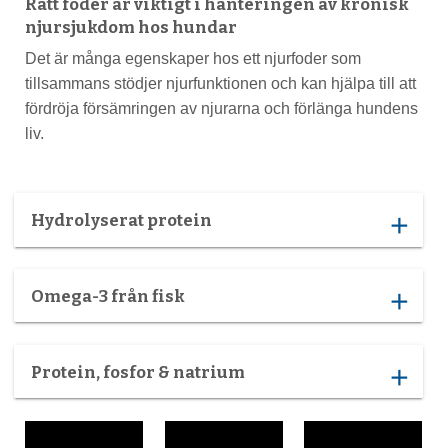
Rätt foder är viktigt i hanteringen av kronisk
njursjukdom hos hundar
Det är många egenskaper hos ett njurfoder som
tillsammans stödjer njurfunktionen och kan hjälpa till att
fördröja försämringen av njurarna och förlänga hundens
liv.
Hydrolyserat protein
add
Omega-3 från fisk
add
Protein, fosfor & natrium
add