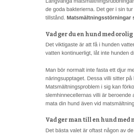
Långvariga matsmältningsrubbningar
de goda bakterierna. Det ger i sin tur
tillstånd.
Matsmältningsstörningar ska
Vad ger du en hund med oroli
Det viktigaste är att få i hunden vat
vatten kontinuerligt, låt inte hunden
Man bör normalt inte fasta ett djur 
näringsupptaget. Dessa villi sitter p
Matsmältningsproblem i sig kan förkor
slemhinnecellernas villi är beroende av
mata din hund även vid matsmältnin
Vad ger man till en hund med
Det bästa valet är oftast någon av d