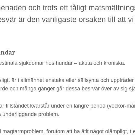
menaden och trots ett tåligt matsmältni
är är den vanligaste orsaken till att vi 
undar
testinala sjukdomar hos hundar – akuta och kroniska.
gt, är i allmänhet enstaka eller sällsynta och uppträder
orde och många gånger går dessa besrvär över av sig sjä
när tillståndet kvarstår under en längre period (veckor-
å underliggande problem.
l magtarmproblem, förutom att ha ätit något olämpligt, t 