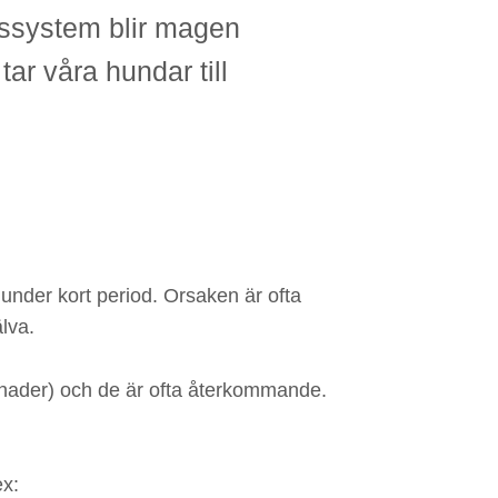
ngssystem blir magen
tar våra hundar till
 under kort period. Orsaken är ofta
lva.
månader) och de är ofta återkommande.
ex: