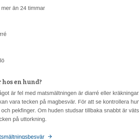
 i mer än 24 timmar
rré
lö
r hos en hund?
ot är fel med matsmältningen är diarré eller kräkningar,
t kan vara tecken på magbesvär. För att se kontrollera h
e och pekfinger. Om huden studsar tillbaka snabbt är v
cken på uttorkning.
smältningsbesvär