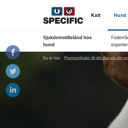
Katt
Hund
Sjukdomstillstånd hos
Foderrå
hund
experte
Du är här:
Premiumfoder till ditt djur via din ve