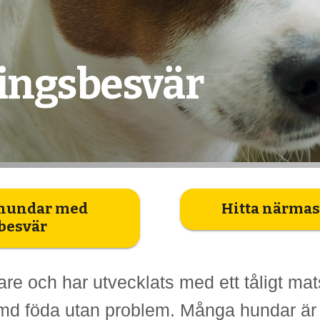
ingsbesvär
hundar med
Hitta närmas
besvär
are och har utvecklats med ett tåligt m
ämd föda utan problem. Många hundar är