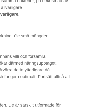
nnsamma bakterier, på bekostnad av
allvarligare
varligare.
ttorkning. Ge små mängder
nnans villi och försämra
h ökar därmed näringsupptaget.
rvärra detta ytterligare då
h fungera optimalt. Fortsätt alltså att
en. De är särskilt utformade för