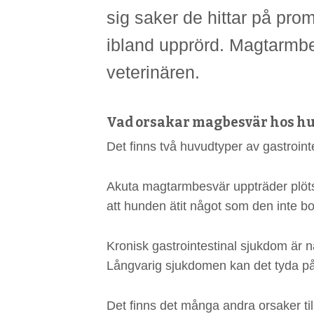
sig saker de hittar på pro
ibland upprörd. Magtarmbesv
veterinären.
Vad orsakar magbesvär hos h
Det finns två huvudtyper av gastroin
Akuta magtarmbesvär uppträder plötsli
att hunden ätit något som den inte b
Kronisk gastrointestinal sjukdom är 
Långvarig sjukdomen kan det tyda p
Det finns det många andra orsaker til