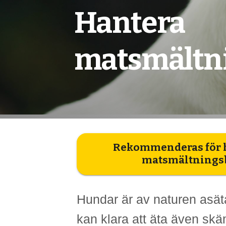
Hantera
matsmältn
Rekommenderas för 
matsmältnings
Hundar är av naturen asät
kan klara att äta även sk