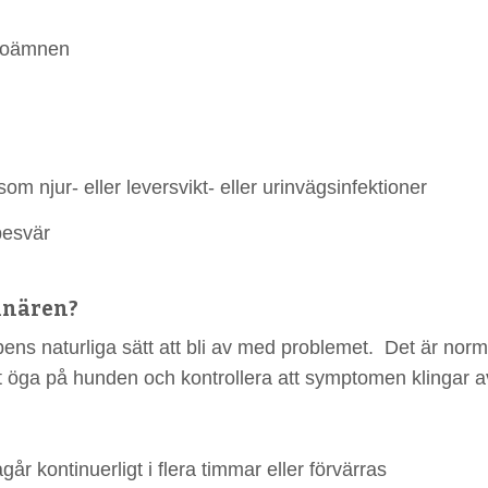
födoämnen
m njur- eller leversvikt- eller urinvägsinfektioner
besvär
rinären?
ens naturliga sätt att bli av med problemet. Det är norma
ett öga på hunden och kontrollera att symptomen klingar 
år kontinuerligt i flera timmar eller förvärras