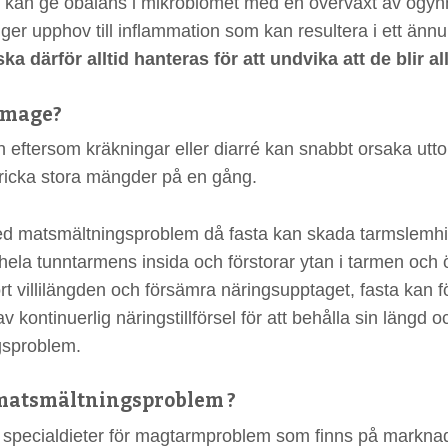
 kan ge obalans i mikrobiomet med en överväxt av ogy
 ger upphov till inflammation som kan resultera i ett ännu 
 därför alltid hanteras för att undvika att de blir all
g mage?
ten eftersom kräkningar eller diarré kan snabbt orsaka u
 dricka stora mängder på en gång.
med matsmältningsproblem då fasta kan skada tarmslemhi
å hela tunntarmens insida och förstorar ytan i tarmen oc
t villilängden och försämra näringsupptaget, fasta kan fö
 kontinuerlig näringstillförsel för att behålla sin längd oc
gsproblem.
 matsmältningsproblem ?
e specialdieter för magtarmproblem som finns på marknad