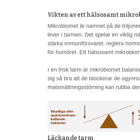
Vikten av ett hälsosamt mikr
Mikrobiomet är namnet på de triljon
lever i tarmen. Det spelar en viktig ro
stärka immunförsvaret, reglera hormon
för humöret. Ett hälsosamt mikrobiom ä
I en frisk tarm är mikrobiomet balans
sig så bra att de blockerar de ogyn
matsmältningsstörning kan rubba de
Läckande tarm