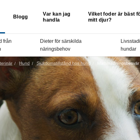
Var kan jag
Vilket foder är bäst f
Blogg
handla
mitt djur?
d från
Dieter för särskilda
Livsstadi
n
näringsbehov
hundar
terinär
Hund
Sjukdomstillstånd hos hund
Matsmältningsbesvär