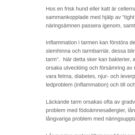
Hos en frisk hund eller katt är celle
sammankopplade med hjälp av ”tight j
näringsämnen passera igenom, samti
Inflammation i tarmen kan förstöra d
slemhinna och tarmbarriär, dessa bli
tarm”. När detta sker kan bakterier, 
orsaka utveckling och försämring av 
vara fetma, diabetes, njur- och leverp
ledproblem (inflammation) och till 
Läckande tarm orsakas ofta av gradv
problem med födoämnesallergier, lång
långvariga problem med näringsupp