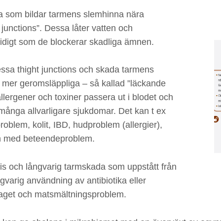
rna som bildar tarmens slemhinna nära
unctions”. Dessa låter vatten och
digt som de blockerar skadliga ämnen.
essa thight junctions och skada tarmens
r mer geromsläppliga – så kallad ”läckande
allergener och toxiner passera ut i blodet och
många allvarligare sjukdomar. Det kan t ex
roblem, kolit, IBD, hudproblem (allergier),
och med beteendeproblem.
is och långvarig tarmskada som uppstått från
varig användning av antibiotika eller
taget och matsmältningsproblem.